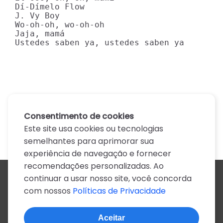
Dí-Dímelo Flow

J. Vy Boy

Wo-oh-oh, wo-oh-oh

Jaja, mamá

Ustedes saben ya, ustedes saben ya
Consentimento de cookies
Este site usa cookies ou tecnologias
semelhantes para aprimorar sua
experiência de navegação e fornecer
recomendações personalizadas. Ao
continuar a usar nosso site, você concorda
Todos os artistas
com nossos
Políticas de Privacidade
A
B
C
D
E
F
G
H
I
J
K
L
M
N
O
P
Q
R
S
T
U
V
W
X
Y
Z
0-9
Aceitar