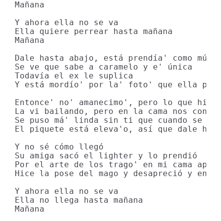
Mañana

Y ahora ella no se va

Ella quiere perrear hasta mañana

Mañana

Dale hasta abajo, еstá prendía' como músic
Se ve quе sabe a caramelo y e' única

Todavía el ex le suplica

Y está mordío' por la' foto' que ella publ
Entonce' no' amanecimo', pero lo que hicim
La vi bailando, pero en la cama nos conoci
Se puso má' linda sin ti que cuando se hiz
El piquete está eleva'o, así que dale hast
Y no sé cómo llegó

Su amiga sacó el lighter y lo prendió

Por el arte de los trago' en mi cama apare
Hice la pose del mago y desapreció y enton
Y ahora ella no se va

Ella no llega hasta mañana

Mañana
