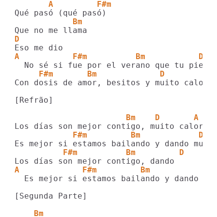
       A         F#m
            Bm  
D
A           F#m          Bm           D  
     F#m       Bm             D       
Con dosis de amor, besitos y muito calor

[Refrão]

                       Bm    D       A
            F#m         Bm            D  
          F#m          Bm         D
A             F#m         Bm           D 
  Es mejor si estamos bailando y dando

[Segunda Parte]

    Bm