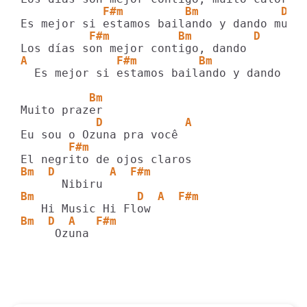
            F#m         Bm            D  
          F#m          Bm         D 
A             F#m         Bm           D 
  Es mejor si estamos bailando y dando

          Bm
           D            A  
       F#m
Bm  D        A  F#m
Bm               D  A  F#m
Bm  D  A   F#m
     Ozuna