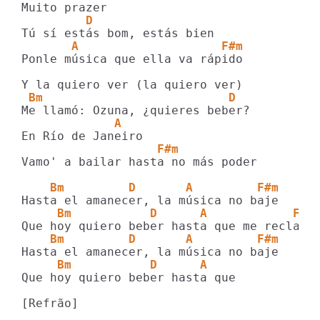
         D
       A                    F#m          
Ponle música que ella va rápido

 Bm                          D
             A
                   F#m
Vamo' a bailar hasta no más poder

    Bm         D       A         F#m
     Bm           D      A            F#m
    Bm         D       A         F#m
     Bm           D      A     
Que hoy quiero beber hasta que 

[Refrão]
