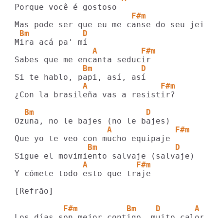
                        F#m
 Bm           D
                A         F#m
              Bm          D
              A               F#m
¿Con la brasileña vas a resistir?

  Bm                       D       
                   A             F#m     
               Bm                D
              A          F#m
Y cómete todo esto que traje

[Refrão]

          F#m          Bm    D       A 