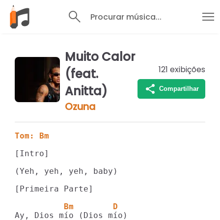
Procurar música...
Muito Calor
121
exibições
(feat.
Anitta)
Compartilhar
Ozuna
Tom: Bm
[Intro]

(Yeh, yeh, yeh, baby)

[Primeira Parte]

          Bm        D