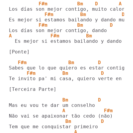
          F#m          Bm    D       A 
            F#m         Bm            D  
          F#m          Bm         D 
A             F#m         Bm           D 
  Es mejor si estamos bailando y dando

[Ponte]

   F#m              Bm        D          
      F#m         Bm           D         
Te invito pa' mi casa, quiero verte en Río
[Terceira Parte]

                  Bm          D
                  A             F#m
                   Bm          D
                      A