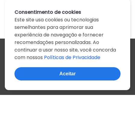
Consentimento de cookies
Este site usa cookies ou tecnologias
semelhantes para aprimorar sua
experiência de navegação e fornecer
recomendações personalizadas. Ao
continuar a usar nosso site, você concorda
Todos os artistas
com nossos
Políticas de Privacidade
A
B
C
D
E
F
G
H
I
J
K
L
M
N
O
P
Q
R
S
T
U
V
W
X
Y
Z
0-9
Aceitar
© 2022, mais de 2 milhões de cifras e letras
Sobre o site
Privacidade
Termos de uso
Português
Inglês