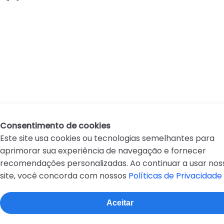


Consentimento de cookies
Este site usa cookies ou tecnologias semelhantes para
aprimorar sua experiência de navegação e fornecer
recomendações personalizadas. Ao continuar a usar nos
site, você concorda com nossos
Políticas de Privacidade
D
E
F
G
H
I
J
K
L
M
N
O
P
Q
R
Aceitar
Sobre o site