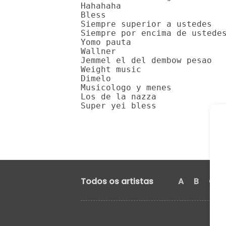
Hahahaha

Bless

Siempre superior a ustedes

Siempre por encima de ustedes
Yomo pauta

Wallner

Jemmel el del dembow pesao

Weight music

Dimelo

Musicologo y menes

Los de la nazza

Super yei bless
Todos os artistas
A
B
C