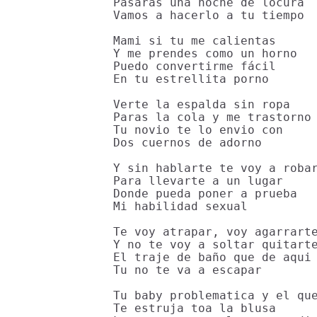
Pasaras una noche de locura

Vamos a hacerlo a tu tiempo

Mami si tu me calientas

Y me prendes como un horno

Puedo convertirme fácil

En tu estrellita porno

Verte la espalda sin ropa

Paras la cola y me trastorno

Tu novio te lo envio con

Dos cuernos de adorno

Y sin hablarte te voy a robar
Para llevarte a un lugar

Donde pueda poner a prueba

Mi habilidad sexual

Te voy atrapar, voy agarrarte
Y no te voy a soltar quitarte
El traje de baño que de aqui

Tu no te va a escapar

Tu baby problematica y el que
Te estruja toa la blusa
