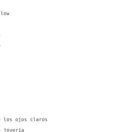
low





 los ojos claros

 joyeria
