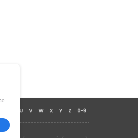
so
S
T
U
V
W
X
Y
Z
0-9