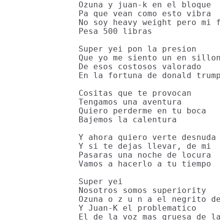
Ozuna y juan-k en el bloque

Pa que vean como esto vibra

No soy heavy weight pero mi f
Pesa 500 libras

Super yei pon la presion

Que yo me siento un en sillon
De esos costosos valorado

En la fortuna de donald trump
Cositas que te provocan

Tengamos una aventura

Quiero perderme en tu boca

Bajemos la calentura

Y ahora quiero verte desnuda

Y si te dejas llevar, de mi

Pasaras una noche de locura

Vamos a hacerlo a tu tiempo

Super yei

Nosotros somos superiority

Ozuna o z u n a el negrito de
Y Juan-K el problematico

El de la voz mas gruesa de la