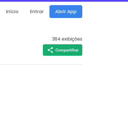
Início
Entrar
Abrir App
384
exibições
Compartilhar