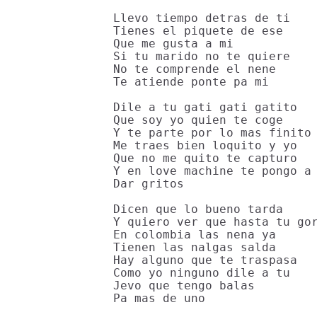
Llevo tiempo detras de ti

Tienes el piquete de ese

Que me gusta a mi

Si tu marido no te quiere

No te comprende el nene

Te atiende ponte pa mi

Dile a tu gati gati gatito

Que soy yo quien te coge

Y te parte por lo mas finito

Me traes bien loquito y yo

Que no me quito te capturo

Y en love machine te pongo a

Dar gritos

Dicen que lo bueno tarda

Y quiero ver que hasta tu gor
En colombia las nena ya

Tienen las nalgas salda

Hay alguno que te traspasa

Como yo ninguno dile a tu

Jevo que tengo balas

Pa mas de uno
