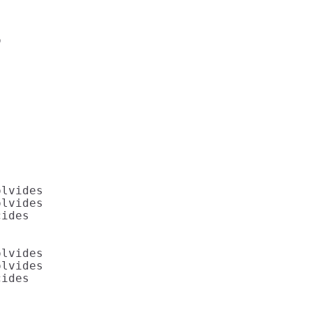


lvides

lvides

ides

lvides

lvides

ides
