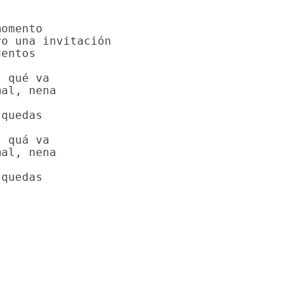
omento

o una invitación

entos

 qué va

al, nena

quedas

 quá va

al, nena

quedas
