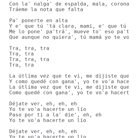
Con la' nalga' de espalda, mala, coronaste
Tráeme la nota que falta

Pa' ponerte en alta 

Y e' que tú 'tá clara, mami, e' que tú ere
Me lo pone' pa'trá', mueve to' eso pa'trá'
Que aunque no quiera', tú mamá yo te vo'a 
Tra, tra, tra

Tra, tra

Tra, tra, tra

Tra, tra

La útlima vez que te vi, me dijiste que to
Y como quedé con gana', yo te vo'a hacerte
La útlima vez que te vi, me dijiste que to
Como quedé con gana', yo te vo'a hacerte u
Déjate ver, eh, eh, eh

Yo te vo'a hacerte un lío

Paso por ti a la' die', eh, eh

Yo te vo'a hacerte un lío

Déjate ver, eh, eh, eh

Yo te vo'a hacerte un lío
