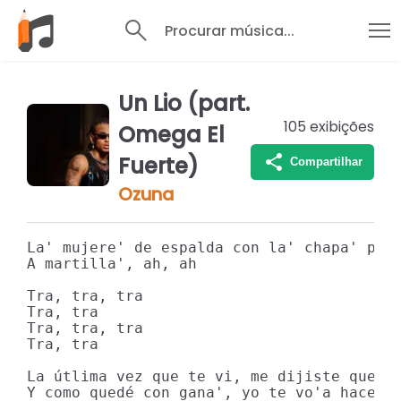
Procurar música...
Un Lio (part.
105
exibições
Omega El
Fuerte)
Compartilhar
Ozuna
La' mujere' de espalda con la' chapa' pa't
A martilla', ah, ah

Tra, tra, tra

Tra, tra

Tra, tra, tra

Tra, tra

La útlima vez que te vi, me dijiste que to
Y como quedé con gana', yo te vo'a hacerte