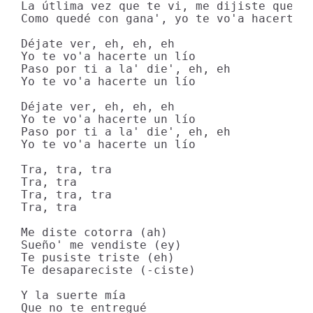
La útlima vez que te vi, me dijiste que to
Como quedé con gana', yo te vo'a hacerte u
Déjate ver, eh, eh, eh

Yo te vo'a hacerte un lío

Paso por ti a la' die', eh, eh

Yo te vo'a hacerte un lío

Déjate ver, eh, eh, eh

Yo te vo'a hacerte un lío

Paso por ti a la' die', eh, eh

Yo te vo'a hacerte un lío

Tra, tra, tra

Tra, tra

Tra, tra, tra

Tra, tra

Me diste cotorra (ah)

Sueño' me vendiste (ey)

Te pusiste triste (eh)

Te desapareciste (-ciste)

Y la suerte mía

Que no te entregué
