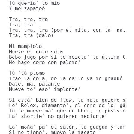
Tú quería' lo mío

Y me zapateé

Tra, tra, tra

Tra, tra

Tra, tra, tra (por el mita, con la' nalga'
Tra, tra (dale)

Mi mampiola 

Mueve el culo sola

Bebo jugo por si te mezcla' la última Coca
No hago coro con palomo' 

Tú 'tá plomo

Trae la cola, de la calle ya me gradué y t
Dale, ma, palante 

Mueve to' eso' implante'

Si está' bien de flow, la mala quiere su m
Lo' Rolex, diamante', el coro de lo' gánst
Tú te mueve má' que un Uber, te pusiste al
La' shortie' no quieren mediante' 

La' moña' pa' el salón, la guagua y tambié
Si no tiene', mueve la macate
