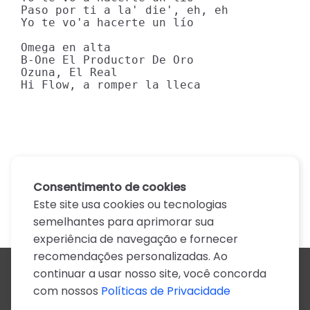
Paso por ti a la' die', eh, eh

Yo te vo'a hacerte un lío

Omega en alta

B-One El Productor De Oro

Ozuna, El Real

Hi Flow, a romper la lleca
Consentimento de cookies
Este site usa cookies ou tecnologias
semelhantes para aprimorar sua
experiência de navegação e fornecer
recomendações personalizadas. Ao
continuar a usar nosso site, você concorda
Todos os artistas
com nossos
Políticas de Privacidade
A
B
C
D
E
F
G
H
I
J
K
L
M