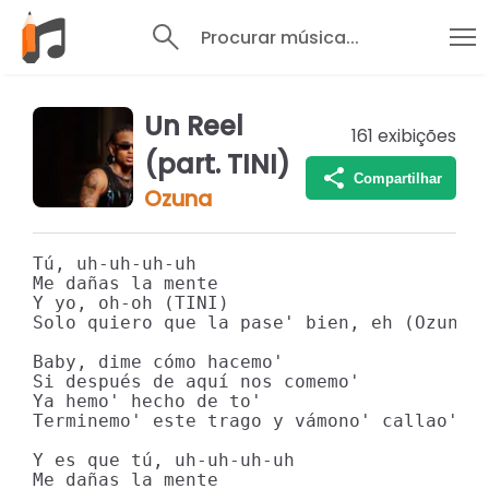
Procurar música...
Un Reel
161
exibições
(part. TINI)
Compartilhar
Ozuna
Tú, uh-uh-uh-uh

Me dañas la mente

Y yo, oh-oh (TINI)

Solo quiero que la pase' bien, eh (Ozuna)

Baby, dime cómo hacemo' 

Si después de aquí nos comemo' 

Ya hemo' hecho de to'

Terminemo' este trago y vámono' callao', a
Y es que tú, uh-uh-uh-uh

Me dañas la mente 
