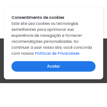
Consentimento de cookies
Este site usa cookies ou tecnologias
semelhantes para aprimorar sua
experiência de navegação e fornecer
recomendações personalizadas. Ao
continuar a usar nosso site, você concorda
Todos os artistas
com nossos
Políticas de Privacidade
A
B
C
D
E
F
G
H
I
J
K
L
M
N
O
P
Q
R
S
T
U
V
W
X
Y
Z
0-9
Aceitar
© 2022, mais de 2 milhões de cifras e letras
Sobre o site
Privacidade
Termos de uso