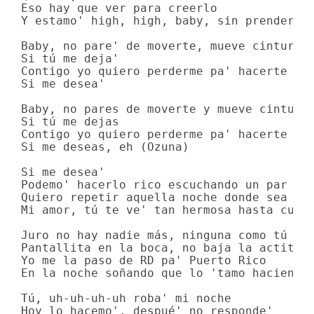
Eso hay que ver para creerlo

Y estamo' high, high, baby, sin prenderlo

Baby, no pare' de moverte, mueve cintura, 
Si tú me deja'

Contigo yo quiero perderme pa' hacerte loc
Si me desea'

Baby, no pares de moverte y mueve cintura,
Si tú me dejas 

Contigo yo quiero perderme pa' hacerte loc
Si me deseas, eh (Ozuna)

Si me desea' 

Podemo' hacerlo rico escuchando un par de 
Quiero repetir aquella noche donde sea

Mi amor, tú te ve' tan hermosa hasta cuand
Juro no hay nadie más, ninguna como tú 

Pantallita en la boca, no baja la actitud 
Yo me la paso de RD pa' Puerto Rico

En la noche soñando que lo 'tamo haciendo 
Tú, uh-uh-uh-uh roba' mi noche 

Hoy lo hacemo', despué' no responde' 
