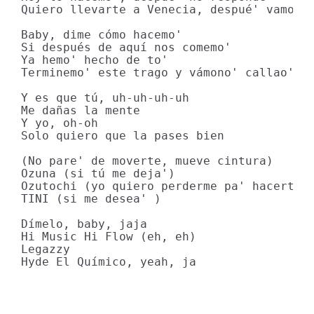
Quiero llevarte a Venecia, despué' vamo' a
Baby, dime cómo hacemo' 

Si después de aquí nos comemo'

Ya hemo' hecho de to' 

Terminemo' este trago y vámono' callao', a
Y es que tú, uh-uh-uh-uh 

Me dañas la mente 

Y yo, oh-oh

Solo quiero que la pases bien 

(No pare' de moverte, mueve cintura)

Ozuna (si tú me deja')

Ozutochi (yo quiero perderme pa' hacerte l
TINI (si me desea' )

Dímelo, baby, jaja

Hi Music Hi Flow (eh, eh)

Legazzy

Hyde El Químico, yeah, ja