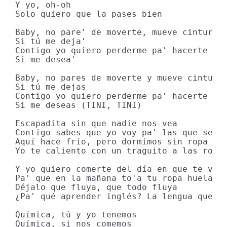
Y yo, oh-oh 

Solo quiero que la pases bien 

Baby, no pare' de moverte, mueve cintura, 
Si tú me deja'

Contigo yo quiero perderme pa' hacerte loc
Si me desea'

Baby, no pares de moverte y mueve cintura,
Si tú me dejas

Contigo yo quiero perderme pa' hacerte loc
Si me deseas (TINI, TINI)

Escapadita sin que nadie nos vea

Contigo sabes que yo voy pa' las que sea

Aquí hace frío, pero dormimos sin ropa

Yo te caliento con un traguito a las roca'
Y yo quiero comerte del día en que te vi 

Pa' que en la mañana to'a tu ropa huela a 
Déjalo que fluya, que todo fluya

¿Pa' qué aprender inglés? La lengua que me
Química, tú y yo tenemos

Química, si nos comemos
