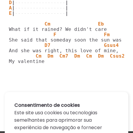
D
|
-----------------
|
A
|
-----------------
|
E
|
-----------------
|
            Cm                Eb
               F                Fm       
            D7                  Gsus4  G
         Cm  Dm  Cm7  Dm  Cm  Dm  Csus2
My valentine
Consentimento de cookies
Este site usa cookies ou tecnologias
semelhantes para aprimorar sua
experiência de navegação e fornecer