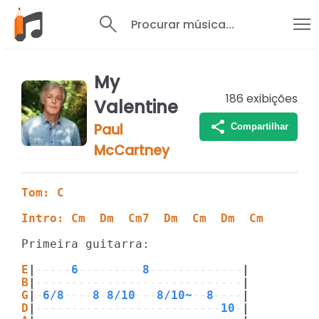
Procurar música...
My
186
exibições
Valentine
Paul
Compartilhar
McCartney
Tom: C
Intro: Cm  Dm  Cm7  Dm  Cm  Dm  Cm
Primeira guitarra:

E
|
-----
6
---------
8
-------------
|
B
|
-----------------------------
|
G
|
-
6/8
----
8
-
8/10
---
8/10~
--
8
----
|
D
|
--------------------------
10
-
|