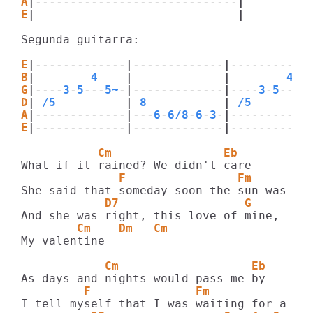
A
|
-----------------------------
|
E
|
-----------------------------
|
Segunda guitarra:

E
|
-------------
|
-------------
|
-----------
B
|
--------
4
----
|
-------------
|
--------
4
--
G
|
----
3
-
5
---
5~
-
|
-------------
|
----
3
-
5
---
5
D
|
-
/5
----------
|
-
8
-----------
|
-
/5
--------
A
|
-------------
|
---
6
-
6/8
-
6
-
3
-
|
-----------
E
|
-------------
|
-------------
|
-----------
           Cm                Eb
              F                Fm        
            D7                  G
        Cm    Dm   Cm
My valentine

            Cm                   Eb
         F               Fm            Cm