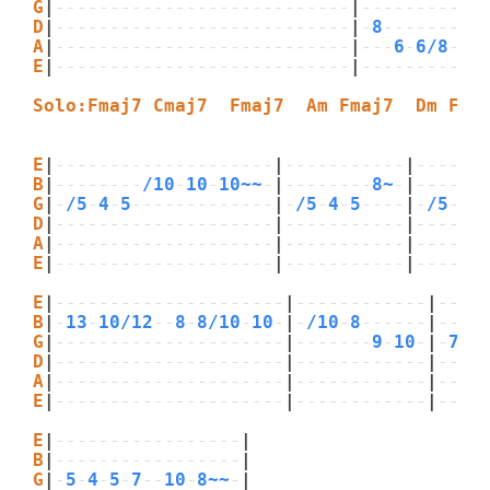
G
|
---------------------------
|
-----------
D
|
---------------------------
|
-
8
---------
A
|
---------------------------
|
---
6
-
6/8
-
6
-
E
|
---------------------------
|
-----------
Solo:Fmaj7 Cmaj7  Fmaj7  Am Fmaj7  Dm Fma
E
|
--------------------
|
-----------
|
------
B
|
--------
/10
-
10
-
10~~
-
|
--------
8~
-
|
------
G
|
-
/5
-
4
-
5
-------------
|
-
/5
-
4
-
5
----
|
-
/5
-
4
-
D
|
--------------------
|
-----------
|
------
A
|
--------------------
|
-----------
|
------
E
|
--------------------
|
-----------
|
------
E
|
---------------------
|
------------
|
----
B
|
-
13
-
10/12
--
8
-
8/10
-
10
-
|
-
/10
-
8
------
|
---
5
G
|
---------------------
|
-------
9
-
10
-
|
-
7
--
D
|
---------------------
|
------------
|
----
A
|
---------------------
|
------------
|
----
E
|
---------------------
|
------------
|
----
E
|
-----------------
|
B
|
-----------------
|
G
|
-
5
-
4
-
5
-
7
--
10
-
8~~
-
|