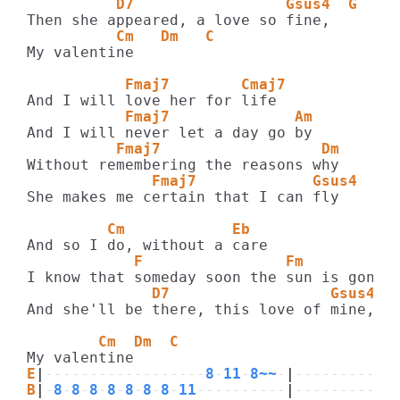
          D7                 Gsus4  G
          Cm   Dm   C
My valentine

           Fmaj7        Cmaj7
           Fmaj7              Am
          Fmaj7                  Dm
              Fmaj7             Gsus4  G
She makes me certain that I can fly

         Cm            Eb
            F                Fm          
              D7                  Gsus4  
And she'll be there, this love of mine,

        Cm  Dm  C
E
|
------------------
8
-
11
-
8~~
-
|
-----------
B
|
-
8
-
8
-
8
-
8
-
8
-
8
-
8
-
11
----------
|
-----------