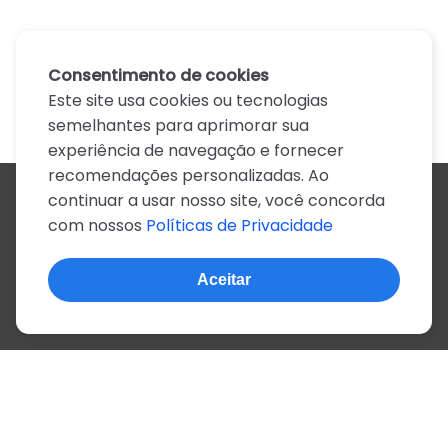
Consentimento de cookies
Este site usa cookies ou tecnologias
semelhantes para aprimorar sua
experiência de navegação e fornecer
recomendações personalizadas. Ao
continuar a usar nosso site, você concorda
Todos os artistas
com nossos
Políticas de Privacidade
A
B
C
D
E
F
G
H
I
J
K
L
M
N
O
P
Q
R
S
T
U
V
W
X
Y
Z
0-9
Aceitar
© 2022, mais de 2 milhões de cifras e letras
Sobre o site
Privacidade
Termos de uso