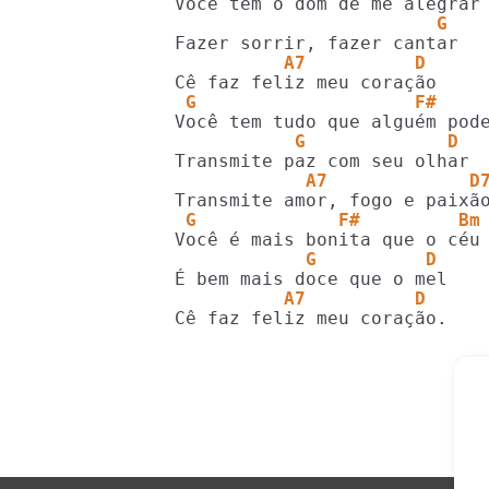
                        G
          A7          D
 G                    F#    
           G             D
            A7             D
 G             F#         Bm
            G          D
          A7          D
Cê faz feliz meu coração.