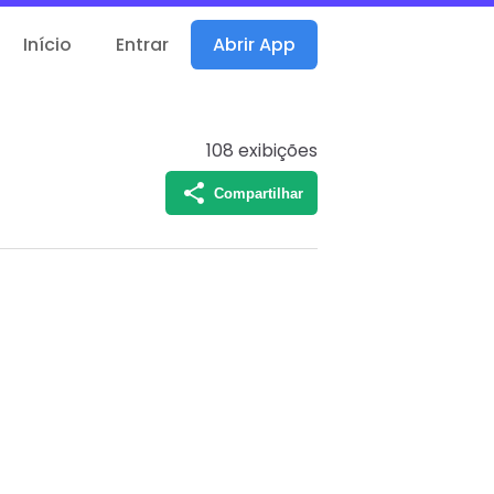
Início
Entrar
Abrir App
108
exibições
Compartilhar