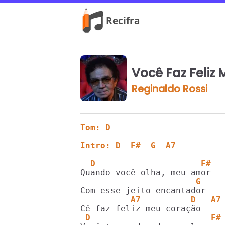
Você Faz Feliz
Reginaldo Rossi
Tom: D
Intro: D  F#  G  A7
  D                     F#
                       G
          A7          D   A7
 D                        F#