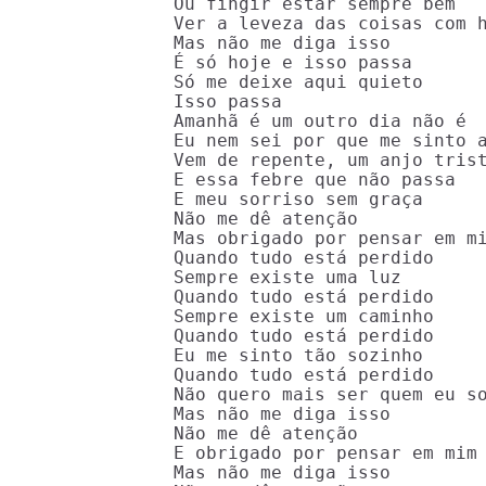
Ou fingir estar sempre bem 

Ver a leveza das coisas com h
Mas não me diga isso 

É só hoje e isso passa 

Só me deixe aqui quieto 

Isso passa 

Amanhã é um outro dia não é 

Eu nem sei por que me sinto a
Vem de repente, um anjo trist
E essa febre que não passa 

E meu sorriso sem graça 

Não me dê atenção 

Mas obrigado por pensar em mi
Quando tudo está perdido 

Sempre existe uma luz 

Quando tudo está perdido 

Sempre existe um caminho 

Quando tudo está perdido 

Eu me sinto tão sozinho 

Quando tudo está perdido 

Não quero mais ser quem eu so
Mas não me diga isso 

Não me dê atenção 

E obrigado por pensar em mim 
Mas não me diga isso 
