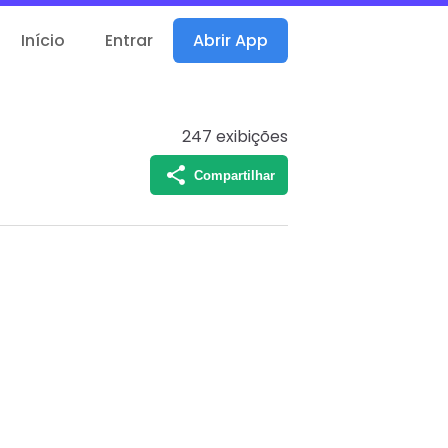
Início
Entrar
Abrir App
247
exibições
Compartilhar