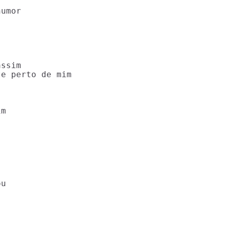
umor 

ssim 

e perto de mim 

m 

u 


