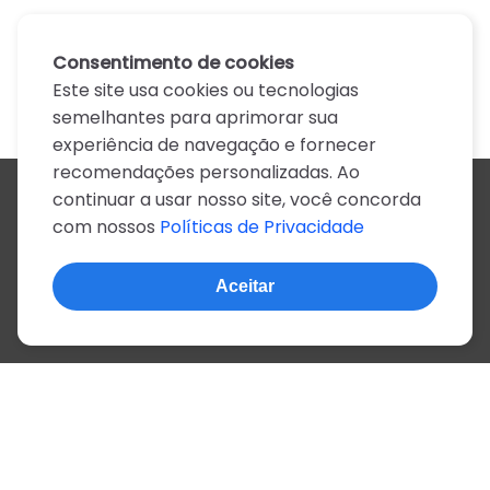
Consentimento de cookies
Este site usa cookies ou tecnologias
semelhantes para aprimorar sua
experiência de navegação e fornecer
recomendações personalizadas. Ao
continuar a usar nosso site, você concorda
Todos os artistas
com nossos
Políticas de Privacidade
A
B
C
D
E
F
G
H
I
J
K
L
M
N
O
P
Q
R
S
T
U
V
W
X
Y
Z
0-9
Aceitar
© 2022, mais de 2 milhões de cifras e letras
Sobre o site
Privacidade
Termos de uso
Português
Inglês