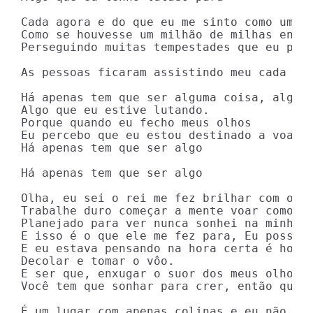
Cada agora e do que eu me sinto como um mi
Como se houvesse um milhão de milhas entre
Perseguindo muitas tempestades que eu perc
As pessoas ficaram assistindo meu cada pas
Há apenas tem que ser alguma coisa, algo m
Algo que eu estive lutando.

Porque quando eu fecho meus olhos

Eu percebo que eu estou destinado a voar

Há apenas tem que ser algo

Há apenas tem que ser algo

Olha, eu sei o rei me fez brilhar com o me
Trabalhe duro começar a mente voar como o 
Planejado para ver nunca sonhei na minha c
E isso é o que ele me fez para, Eu posso n
E eu estava pensando na hora certa é hoje 
Decolar e tomar o vôo.

E ser que, enxugar o suor dos meus olhos p
Você tem que sonhar para crer, então quand
É um lugar com apenas colinas e eu não vi,