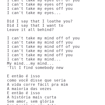
I can't take my eyes off of you

I can't take my eyes off you

I can't take my eyes off you

I can't take my eyes...

Did I say that I loathe you?

Did I say that I want to

Leave it all behind?

I can't take my mind off of you

I can't take my mind off you

I can't take my mind off of you

I can't take my mind off you

I can't take my mind off you

I can't take my mind...

My mind...my mind...

'Til I find somebody new

E então é isso

como você disse que seria

A vida corre fácil pra mim

A maioria das vezes

E então é isso

A história mais curta

Sem amor, sem glória
