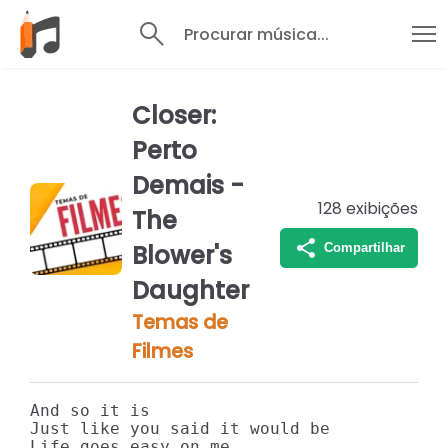
Procurar música...
Closer:
Perto
Demais -
128
exibições
The
Blower's
Compartilhar
Daughter
Temas de
Filmes
And so it is

Just like you said it would be

Life goes easy on me
