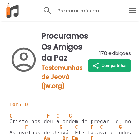
Procurar música...
Procuramos
Os Amigos
178
exibições
da Paz
Compartilhar
Testemunhas
de Jeová
(jw.org)
Tom: D
C           F  C   G                     
     F          G    C    F  C     G
           Am    Dm Em    F