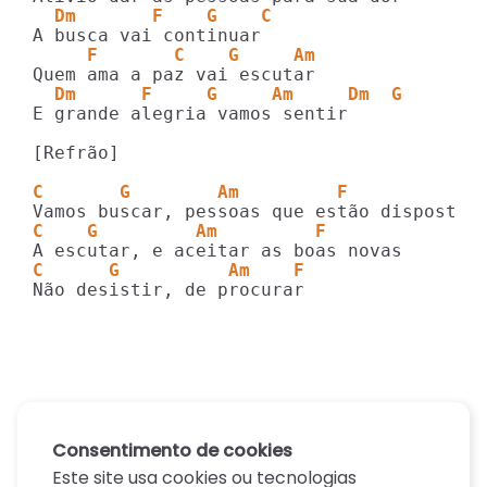
  Dm       F    G    C         
     F       C    G     Am
  Dm      F     G     Am     Dm  G
E grande alegria vamos sentir

[Refrão]

C       G        Am         F
C    G         Am         F
C      G          Am    F
Não desistir, de procurar
Consentimento de cookies
Este site usa cookies ou tecnologias