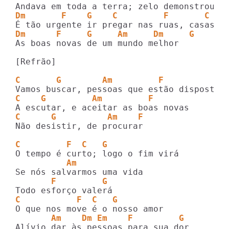
Dm       F    G    C         F       C   
Dm      F     G     Am     Dm     G
As boas novas de um mundo melhor

[Refrão]

C       G        Am         F
C    G         Am         F
C      G          Am    F
Não desistir, de procurar

C         F  C   G                       
          Am
       F         G
C           F  C   G                     
       Am    Dm Em    F         G