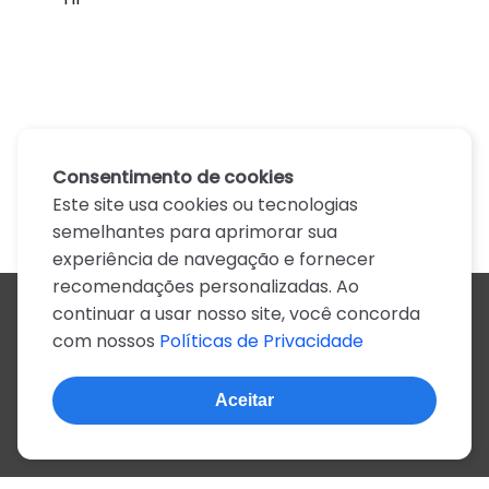
Consentimento de cookies
Este site usa cookies ou tecnologias
semelhantes para aprimorar sua
experiência de navegação e fornecer
recomendações personalizadas. Ao
continuar a usar nosso site, você concorda
Todos os artistas
com nossos
Políticas de Privacidade
A
B
C
D
E
F
G
H
I
J
K
L
M
N
O
P
Q
R
S
T
U
V
W
X
Y
Z
0-9
Aceitar
© 2022, mais de 2 milhões de cifras e letras