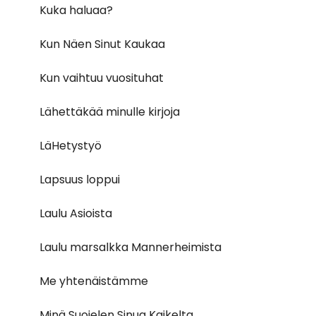
Kuka haluaa?
Kun Näen Sinut Kaukaa
Kun vaihtuu vuosituhat
Lähettäkää minulle kirjoja
LäHetystyö
Lapsuus loppui
Laulu Asioista
Laulu marsalkka Mannerheimista
Me yhtenäistämme
Minä Suojelen Sinua Kaikelta