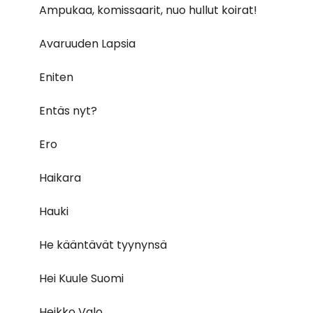
Ampukaa, komissaarit, nuo hullut koirat!
Avaruuden Lapsia
Eniten
Entäs nyt?
Ero
Haikara
Hauki
He kääntävät tyynynsä
Hei Kuule Suomi
Heikko Valo