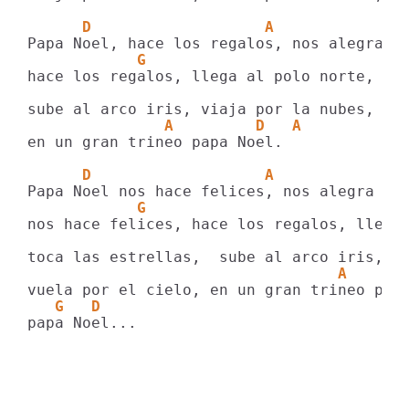
      D                   A              
            G
hace los regalos, llega al polo norte, toc
               A         D   A
en un gran trineo papa Noel.

      D                   A              
            G
nos hace felices, hace los regalos, llega 
                                  A      
   G   D