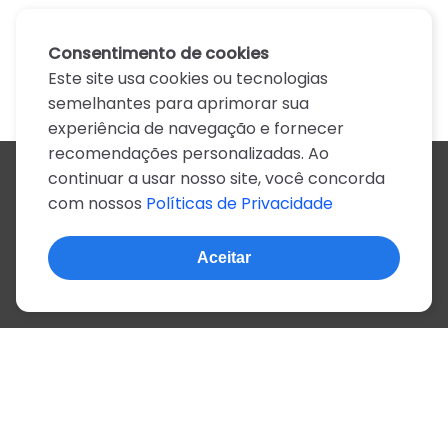
Consentimento de cookies
Este site usa cookies ou tecnologias
semelhantes para aprimorar sua
experiência de navegação e fornecer
recomendações personalizadas. Ao
continuar a usar nosso site, você concorda
Todos os artistas
com nossos
Políticas de Privacidade
A
B
C
D
E
F
G
H
I
J
K
L
M
N
O
P
Q
R
S
T
U
V
W
X
Y
Z
0-9
Aceitar
© 2022, mais de 2 milhões de cifras e letras
Sobre o site
Privacidade
Termos de uso
Português
Inglês