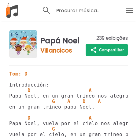
Procurar música...
239
exibições
Papá Noel
Villancicos
Compartilhar
Tom: D
      D                   A              
              G    A    D    A
en un gran trineo papa Noel.

      D                   A              
              G                        A 
vuela por el cielo, en un gran trineo papa