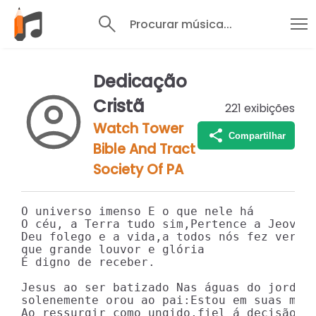
Procurar música...
Dedicação
Cristã
221
exibições
Watch Tower
Compartilhar
Bible And Tract
Society Of PA
O universo imenso E o que nele há

O céu, a Terra tudo sim,Pertence a Jeová.

Deu folego e a vida,a todos nós fez ver

que grande louvor e glória

É digno de receber.

Jesus ao ser batizado Nas águas do jordão,
solenemente orou ao pai:Estou em suas mãos
Ao ressurgir como ungido,fiel á decisão,
