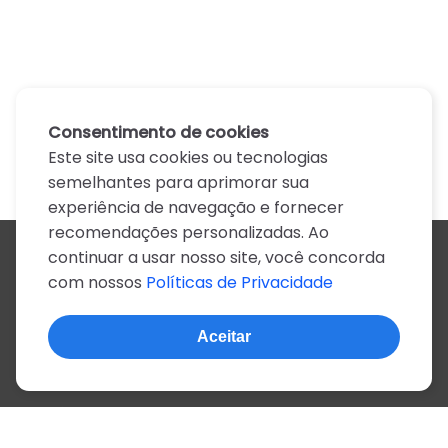
Consentimento de cookies
Este site usa cookies ou tecnologias
semelhantes para aprimorar sua
experiência de navegação e fornecer
recomendações personalizadas. Ao
continuar a usar nosso site, você concorda
Todos os artistas
com nossos
Políticas de Privacidade
A
B
C
D
E
F
G
H
I
J
K
L
M
N
O
P
Q
R
S
T
U
V
W
X
Y
Z
0-9
Aceitar
© 2022, mais de 2 milhões de cifras e letras
Sobre o site