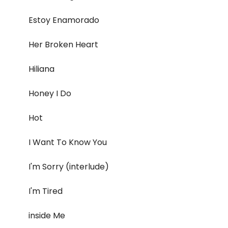
Estoy Enamorado
Her Broken Heart
Hiliana
Honey I Do
Hot
I Want To Know You
I'm Sorry (interlude)
I'm Tired
inside Me