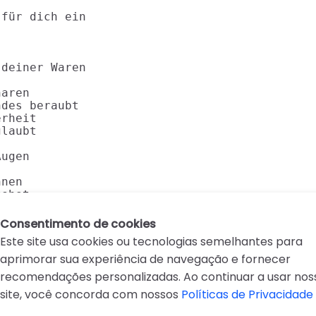
für dich ein

deiner Waren

aren

des beraubt

rheit

laubt

ugen

nen

tehst
Consentimento de cookies
Este site usa cookies ou tecnologias semelhantes para
aprimorar sua experiência de navegação e fornecer
recomendações personalizadas. Ao continuar a usar nos
site, você concorda com nossos
Políticas de Privacidade
D
E
F
G
H
I
J
K
L
M
N
O
P
Q
R