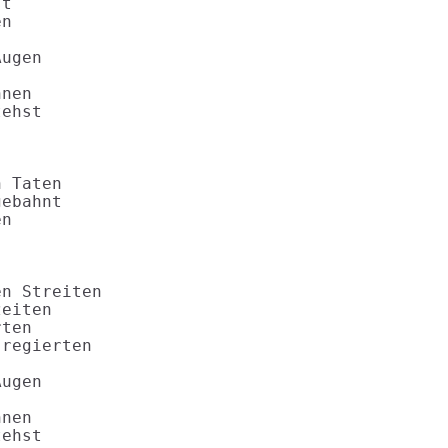
t

n

ugen

nen

ehst

 Taten

ebahnt

n

n Streiten

eiten

ten

regierten

ugen

nen

ehst
