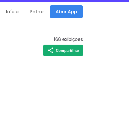
Início
Entrar
Abrir App
168
exibições
Compartilhar