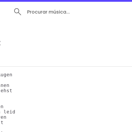
Procurar música...
t
ugen

nen

ehst

n

 leid

en

t
