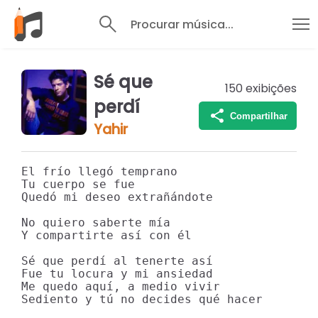
Procurar música...
Sé que
150
exibições
perdí
Compartilhar
Yahir
El frío llegó temprano

Tu cuerpo se fue

Quedó mi deseo extrañándote

No quiero saberte mía

Y compartirte así con él

Sé que perdí al tenerte así

Fue tu locura y mi ansiedad

Me quedo aquí, a medio vivir

Sediento y tú no decides qué hacer
