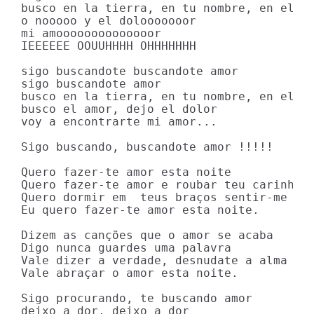
busco en la tierra, en tu nombre, en el so
o nooooo y el dolooooooor

mi amoooooooooooooor

IEEEEEE OOUUHHHH OHHHHHHH 

sigo buscandote buscandote amor

sigo buscandote amor

busco en la tierra, en tu nombre, en el so
busco el amor, dejo el dolor

voy a encontrarte mi amor... 

Sigo buscando, buscandote amor !!!!!

Quero fazer-te amor esta noite 

Quero fazer-te amor e roubar teu carinhoo 
Quero dormir em  teus braços sentir-me um 
Eu quero fazer-te amor esta noite. 

Dizem as canções que o amor se acaba 

Digo nunca guardes uma palavra 

Vale dizer a verdade, desnudate a alma 

Vale abraçar o amor esta noite. 

Sigo procurando, te buscando amor 

deixo a dor, deixo a dor 
