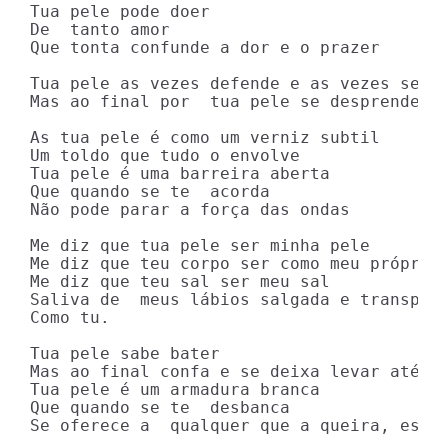
Tua pele pode doer  

De  tanto amor  

Que tonta confunde a dor e o prazer  

Tua pele as vezes defende e as vezes se of
Mas ao final por  tua pele se desprende  

As tua pele é como um verniz subtil  

Um toldo que tudo o envolve  

Tua pele é uma barreira aberta  

Que quando se te  acorda  

Não pode parar a força das ondas  

Me diz que tua pele ser minha pele  

Me diz que teu corpo ser como meu próprio 
Me diz que teu sal ser meu sal  

Saliva de  meus lábios salgada e transpare
Como tu. 

Tua pele sabe bater  

Mas ao final confa e se deixa levar até o 
Tua pele é um armadura branca  

Que quando se te  desbanca  

Se oferece a  qualquer que a queira, esper