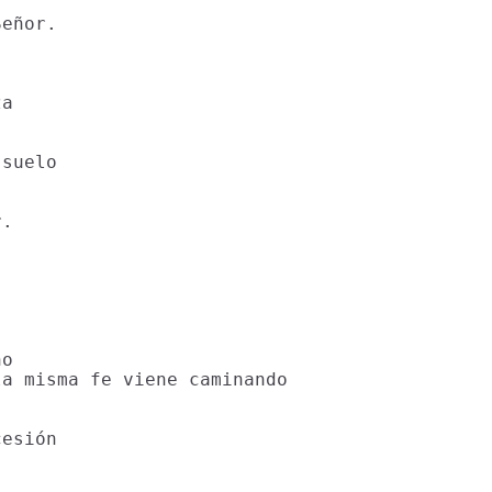
eñor.

a

suelo

.

o

a misma fe viene caminando

esión
