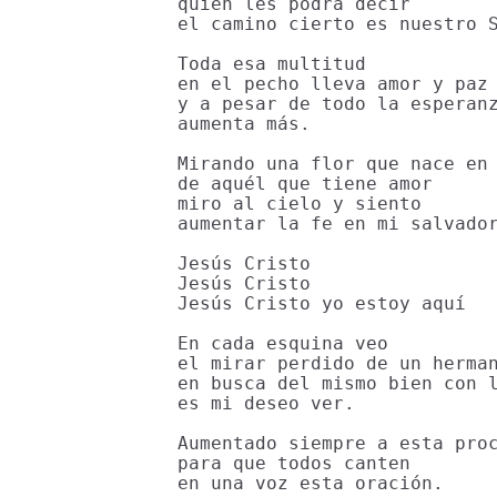
quién les podrá decir

el camino cierto es nuestro S
Toda esa multitud

en el pecho lleva amor y paz

y a pesar de todo la esperanz
aumenta más.

Mirando una flor que nace en 
de aquél que tiene amor

miro al cielo y siento

aumentar la fe en mi salvador
Jesús Cristo

Jesús Cristo

Jesús Cristo yo estoy aquí

En cada esquina veo

el mirar perdido de un herman
en busca del mismo bien con l
es mi deseo ver.

Aumentado siempre a esta proc
para que todos canten

en una voz esta oración.
