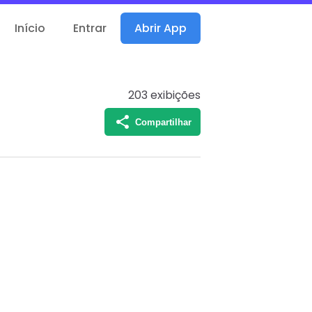
Início
Entrar
Abrir App
203
exibições
Compartilhar