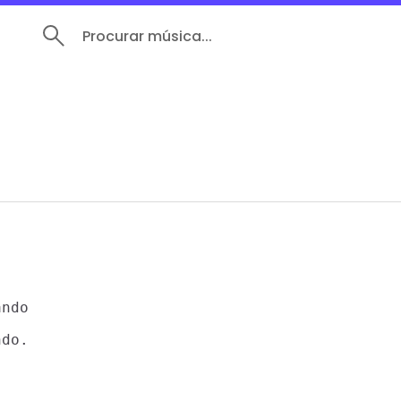
Procurar música...
ndo

do.
