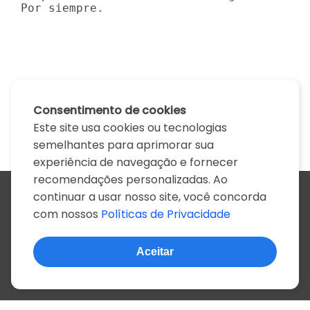
Por siempre.
Consentimento de cookies
Este site usa cookies ou tecnologias
semelhantes para aprimorar sua
experiência de navegação e fornecer
recomendações personalizadas. Ao
continuar a usar nosso site, você concorda
Todos os artistas
com nossos
Políticas de Privacidade
A
B
C
D
E
F
G
H
I
J
K
L
M
N
O
P
Q
R
S
T
U
V
W
X
Y
Z
0-9
Aceitar
© 2022, mais de 2 milhões de cifras e letras