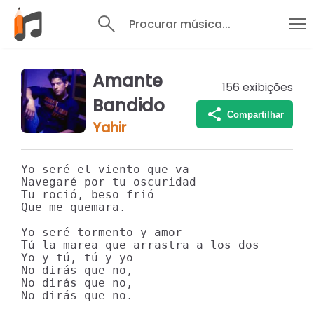
Procurar música...
Amante
156
exibições
Bandido
Compartilhar
Yahir
Yo seré el viento que va

Navegaré por tu oscuridad

Tu roció, beso frió

Que me quemara.

Yo seré tormento y amor

Tú la marea que arrastra a los dos

Yo y tú, tú y yo

No dirás que no,

No dirás que no,

No dirás que no.
