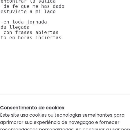
encontrar la salida

 de fe que me has dado

estuviste a mi lado

 en toda jornada

da llegada

 con frases abiertas

to en horas inciertas

.
Consentimento de cookies
Este site usa cookies ou tecnologias semelhantes para
aprimorar sua experiência de navegação e fornecer
recomendações personalizadas. Ao continuar a usar nos