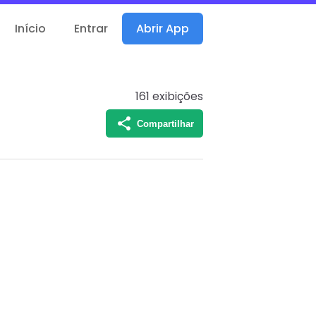
Início
Entrar
Abrir App
161
exibições
Compartilhar