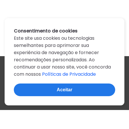
Consentimento de cookies
Este site usa cookies ou tecnologias
semelhantes para aprimorar sua
experiência de navegação e fornecer
recomendações personalizadas. Ao
continuar a usar nosso site, você concorda
Todos os artistas
com nossos
Políticas de Privacidade
A
B
C
D
E
F
G
H
I
J
K
L
M
N
O
P
Q
R
S
T
U
V
W
X
Y
Z
0-9
Aceitar
© 2022, mais de 2 milhões de cifras e letras
Sobre o site
Privacidade