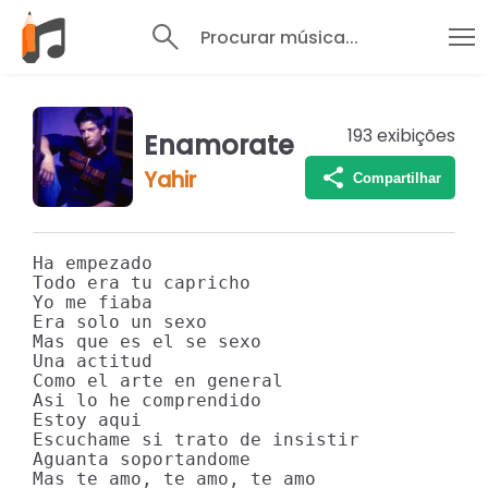
Procurar música...
193
exibições
Enamorate
Yahir
Compartilhar
Ha empezado

Todo era tu capricho

Yo me fiaba

Era solo un sexo

Mas que es el se sexo

Una actitud

Como el arte en general

Asi lo he comprendido

Estoy aqui

Escuchame si trato de insistir

Aguanta soportandome

Mas te amo, te amo, te amo
