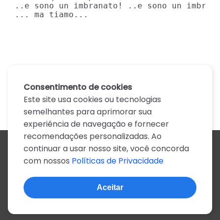
..e sono un imbranato! ..e sono un imbrana
... ma tiamo...
Consentimento de cookies
Este site usa cookies ou tecnologias
semelhantes para aprimorar sua
experiência de navegação e fornecer
recomendações personalizadas. Ao
continuar a usar nosso site, você concorda
Todos os artistas
com nossos
Políticas de Privacidade
A
B
C
D
E
F
G
H
I
J
K
L
M
N
O
P
Q
R
S
T
U
V
W
X
Y
Z
0-9
Aceitar