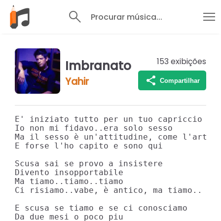
Procurar música...
153
exibições
Imbranato
Yahir
Compartilhar
E' iniziato tutto per un tuo capriccio

Io non mi fidavo..era solo sesso

Ma il sesso è un'attitudine, come l'arte i
E forse l'ho capito e sono qui

Scusa sai se provo a insistere

Divento insopportabile

Ma tiamo..tiamo..tiamo

Ci risiamo..vabe, è antico, ma tiamo..

E scusa se tiamo e se ci conosciamo

Da due mesi o poco piu
