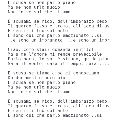
E scusa se non parlo piano

Ma se non urlo muoio

Non so se sai che ti amo..

E scusami se rido, dall'imbarazzo cedo

Ti guardo fisso e tremo, all'idea di avert
E sentirmi tuo soltanto

E sono qui che parlo emozionato...si

..e sono un imbranato! ..e sono un imbrana
Ciao..come stai? domanda inutile!

Ma a me l'amore mi rende prevedibile

Parlo poco, lo so..è strano, guido piano

Sara il vento, sara il tempo, sara......fu
E scusa se tiamo e se ci conosciamo

Da due mesi o poco piu

E scusa se non parlo piano

Ma se non urlo muoio

Non so se sai che ti amo..

E scusami se rido, dall'imbarazzo cedo

Ti guardo fisso e tremo, all'idea di avert
E sentirmi tuo soltanto

E sono qui che parlo emozionato...si
