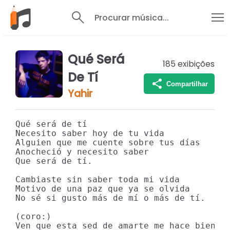
Procurar música...
Qué Será
185
exibições
De Tí
Compartilhar
Yahir
Qué será de tí

Necesito saber hoy de tu vida

Alguien que me cuente sobre tus días

Anocheció y necesito saber

Que será de tí.

Cambiaste sin saber toda mi vida

Motivo de una paz que ya se olvida

No sé si gusto más de mí o más de tí.

(coro:)

Ven que esta sed de amarte me hace bien
