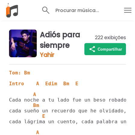
Procurar música...
Adiós para
222
exibições
siempre
Compartilhar
Yahir
Tom: Bm
Intro    A  Edim  Bm  E
        A
        Bm
           E                             
cada lágrima un cuento, cada palabra un ju
         A