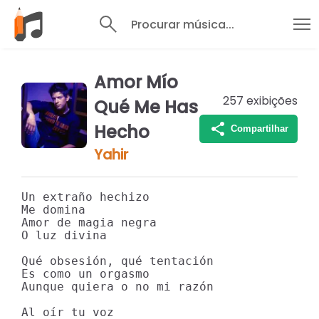
Procurar música...
Amor Mío
257
exibições
Qué Me Has
Hecho
Compartilhar
Yahir
Un extraño hechizo

Me domina

Amor de magia negra

O luz divina

Qué obsesión, qué tentación

Es como un orgasmo

Aunque quiera o no mi razón

Al oír tu voz
