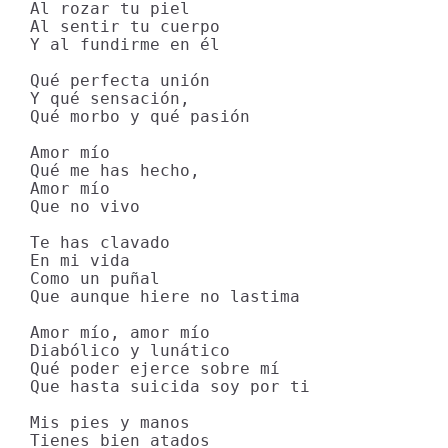
Al rozar tu piel

Al sentir tu cuerpo

Y al fundirme en él

Qué perfecta unión

Y qué sensación,

Qué morbo y qué pasión

Amor mío

Qué me has hecho,

Amor mío

Que no vivo

Te has clavado

En mi vida

Como un puñal

Que aunque hiere no lastima

Amor mío, amor mío

Diabólico y lunático

Qué poder ejerce sobre mí

Que hasta suicida soy por ti

Mis pies y manos

Tienes bien atados
