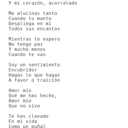
Y mi corazón, acorralado

Me alucinas tanto

Cuando tu manto

Despliega en mí

Todos sus encantos

Mientras te espero

No tengo paz

Y mucho menos

Cuando te vas

Soy un sentimiento

Encubridor

Hagas lo que hagas

A favor o traición

Amor mío

Qué me has hecho,

Amor mío

Que no vivo

Te has clavado

En mi vida

Como un puñal
