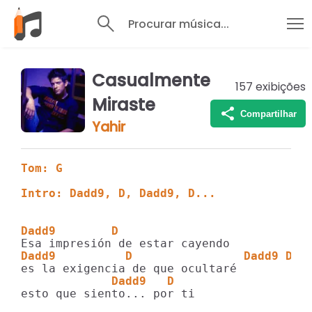
Procurar música...
Casualmente
157
exibições
Miraste
Compartilhar
Yahir
Tom: G
Intro: Dadd9, D, Dadd9, D...
Dadd9        D
Dadd9          D                Dadd9 D
             Dadd9   D
esto que siento... por ti
