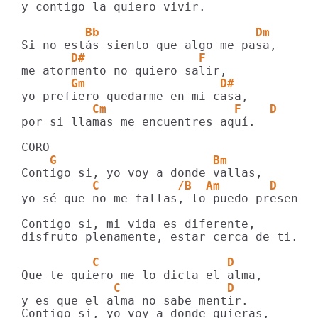
y contigo la quiero vivir.

         Bb                      Dm
       D#                F
       Gm                   D#
          Cm                  F    D
por si llamas me encuentres aquí.

    G                      Bm
          C           /B  Am       D
yo sé que no me fallas, lo puedo presentir
Contigo si, mi vida es diferente,

disfruto plenamente, estar cerca de ti.

          C                  D
             C               D
y es que el alma no sabe mentir.
