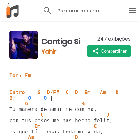
Procurar música...
247
exibições
Contigo Si
Yahir
Compartilhar
Tom: Em
Intro    G  D/F#  C  D  Em   Am   D
B
|
----
0
----
0
-
|
     G                 Bm                
          C                    D
        Em                 C
      Am             D