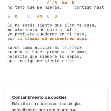
                C /B  Am  D              
no temo que me hieras,     contigo hasta m
G  O    C   Am  C  D
Si no estás siento que algo me pasa,

me atormento no quiero salir,

por si llamas me encuentres aquí.        
                                          
Sabes como aliviar mi tristeza,

cuando me haces promesas de amor,

necesito que siempre lo sepas,

Consentimento de cookies
Este site usa cookies ou tecnologias
semelhantes para aprimorar sua