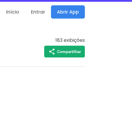
Início
Entrar
Abrir App
183
exibições
Compartilhar