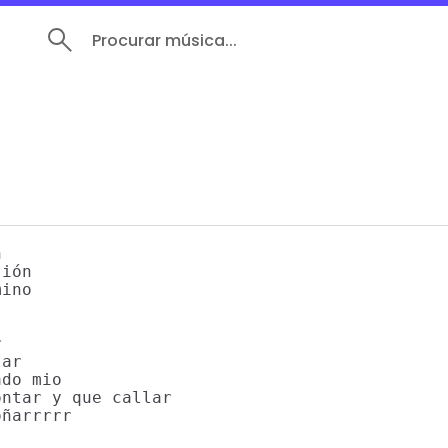
Procurar música...


ión

ino



ar

do mio

ntar y que callar

ñarrrrr
