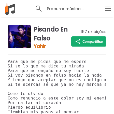
Procurar música...
Pisando En
157
exibições
Falso
Compartilhar
Yahir
Para que me pides que me espere

Si se lo que me dice tu mirada

Para que me engaño no soy fuerte

Si voy pisando en falso hacia la nada

Y tengo que aceptar que no es contigo mi l
Si te acercas sé que ya no hay marcha atrá
Como te olvido

Como renuncio a este dolor soy mi enemigo

Por callar al corazón

Pierdo equilibrio

Tiemblan mis pasos al pensar
