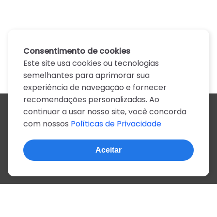
Consentimento de cookies
Este site usa cookies ou tecnologias
semelhantes para aprimorar sua
experiência de navegação e fornecer
recomendações personalizadas. Ao
continuar a usar nosso site, você concorda
Todos os artistas
com nossos
Políticas de Privacidade
A
B
C
D
E
F
G
H
I
J
K
L
M
N
O
P
Q
R
S
T
U
V
W
X
Y
Z
0-9
Aceitar
© 2022, mais de 2 milhões de cifras e letras
Sobre o site
Privacidade