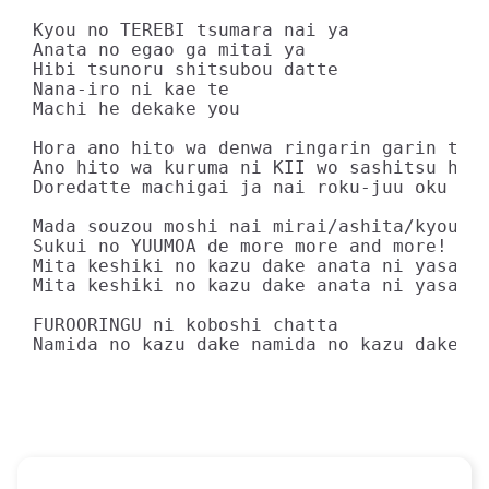
Kyou no TEREBI tsumara nai ya

Anata no egao ga mitai ya

Hibi tsunoru shitsubou datte

Nana-iro ni kae te

Machi he dekake you

Hora ano hito wa denwa ringarin garin tte 
Ano hito wa kuruma ni KII wo sashitsu hana
Doredatte machigai ja nai roku-juu oku no 
Mada souzou moshi nai mirai/ashita/kyou ga
Sukui no YUUMOA de more more and more! Aru
Mita keshiki no kazu dake anata ni yasashi
Mita keshiki no kazu dake anata ni yasashi
FUROORINGU ni koboshi chatta

Namida no kazu dake namida no kazu dake