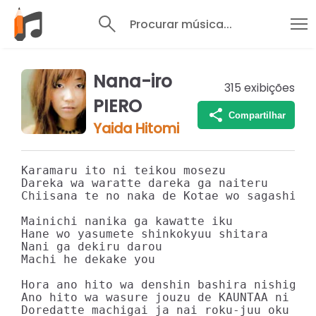
Procurar música...
Nana-iro
315
exibições
PIERO
Compartilhar
Yaida Hitomi
Karamaru ito ni teikou mosezu

Dareka wa waratte dareka ga naiteru

Chiisana te no naka de Kotae wo sagashite

Mainichi nanika ga kawatte iku

Hane wo yasumete shinkokyuu shitara

Nani ga dekiru darou

Machi he dekake you

Hora ano hito wa denshin bashira nishigami
Ano hito wa wasure jouzu de KAUNTAA ni hit
Doredatte machigai ja nai roku-juu oku no 