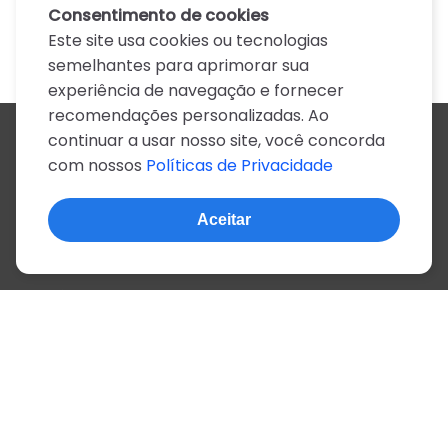
Consentimento de cookies
Este site usa cookies ou tecnologias
semelhantes para aprimorar sua
experiência de navegação e fornecer
recomendações personalizadas. Ao
continuar a usar nosso site, você concorda
Todos os artistas
com nossos
Políticas de Privacidade
A
B
C
D
E
F
G
H
I
J
K
L
M
N
O
P
Q
R
S
T
U
V
W
X
Y
Z
0-9
Aceitar
© 2022, mais de 2 milhões de cifras e letras
Sobre o site
Privacidade
Termos de uso
Português
Inglês