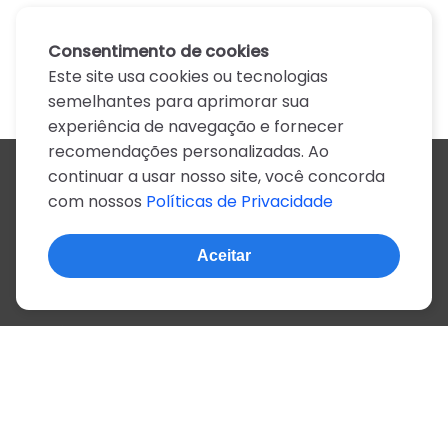
Consentimento de cookies
Este site usa cookies ou tecnologias
semelhantes para aprimorar sua
experiência de navegação e fornecer
recomendações personalizadas. Ao
continuar a usar nosso site, você concorda
Todos os artistas
com nossos
Políticas de Privacidade
A
B
C
D
E
F
G
H
I
J
K
L
M
N
O
P
Q
R
S
T
U
V
W
X
Y
Z
0-9
Aceitar
© 2022, mais de 2 milhões de cifras e letras
Sobre o site
Privacidade
Termos de uso
Português
Inglês