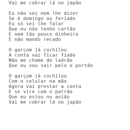
Vai me cobrar lá no japão

Eu não sei nem lhe dizer

Se é domingo ou feriado

Eu só sei lhe falar

Que eu não tenho cartão

E nem tão pouco dinheiro

E não mando recado

O garçom já cochilou

A conta vai ficar fiado

Não me chame de ladrão

Que eu vou sair pelo o portão

O garçom já cochilou

Com o celular na mão

Agora vai prestar a conta

E se vire com o patrão

Que eu estou no avião

Vai me cobrar lá no japão