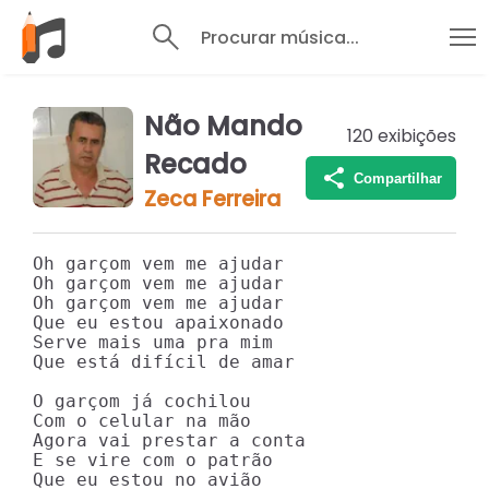
Procurar música...
Não Mando
120
exibições
Recado
Compartilhar
Zeca Ferreira
Oh garçom vem me ajudar

Oh garçom vem me ajudar

Oh garçom vem me ajudar

Que eu estou apaixonado

Serve mais uma pra mim

Que está difícil de amar

O garçom já cochilou

Com o celular na mão

Agora vai prestar a conta

E se vire com o patrão

Que eu estou no avião
