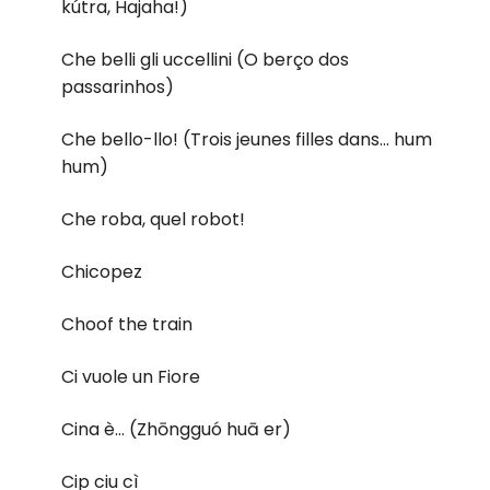
kútra, Hajaha!)
Che belli gli uccellini (O berço dos
passarinhos)
Che bello-llo! (Trois jeunes filles dans... hum
hum)
Che roba, quel robot!
Chicopez
Choof the train
Ci vuole un Fiore
Cina è… (Zhōngguó huā er)
Cip ciu cì