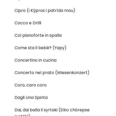
Cipro (I Kýpros i patrída mou)
Cocco e Drilli
Col pianoforte in spalla
Come sta il bebè? (Yapy)
Concertino in cucina
Concerto nel prato (Wiesenkonzert)
Coro, caro coro
Dagli Una Spinta
Dai, dai balla il syrtaki (Síko chórepse