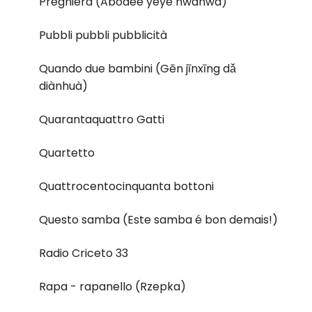
Preghiera (Abodee yeye nwanwa)
Pubbli pubbli pubblicità
Quando due bambini (Gēn jīnxīng dǎ
diànhuà)
Quarantaquattro Gatti
Quartetto
Quattrocentocinquanta bottoni
Questo samba (Este samba é bon demais!)
Radio Criceto 33
Rapa - rapanello (Rzepka)