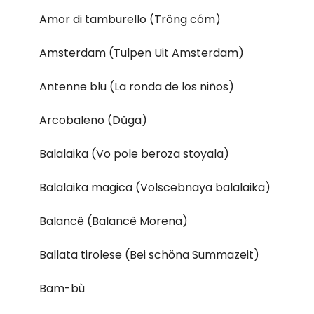
Amor di tamburello (Trông cóm)
Amsterdam (Tulpen Uit Amsterdam)
Antenne blu (La ronda de los niños)
Arcobaleno (Dŭga)
Balalaika (Vo pole beroza stoyala)
Balalaika magica (Volscebnaya balalaika)
Balancê (Balancê Morena)
Ballata tirolese (Bei schöna Summazeit)
Bam-bù