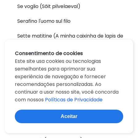
Se voglio (Sõit pilvelaeval)
Serafino l'uomo sul filo
Sette matitine (A minha caixinha de lapis de
cor)
Consentimento de cookies
Sette note per una favoletta
Este site usa cookies ou tecnologias
semelhantes para aprimorar sua
Show nella foresta
experiência de navegação e fornecer
recomendações personalizadas. Ao
Siamo tutti re (Amra shobai raja)
continuar a usar nosso site, você concorda
com nossos
Políticas de Privacidade
Sogno di un giardino di mezza estate
(Kostenurka i Taralezh)
Aceitar
Sole pioggia (Kiša pada, trava raste)