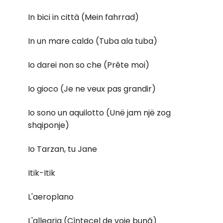
In bici in città (Mein fahrrad)
In un mare caldo (Tuba ala tuba)
Io darei non so che (Prête moi)
Io gioco (Je ne veux pas grandir)
Io sono un aquilotto (Unë jam një zog
shqiponje)
Io Tarzan, tu Jane
Itik-Itik
L'aeroplano
L'allegria (Cîntecel de voie bună)