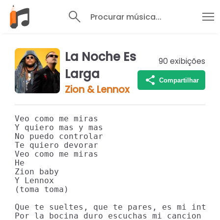
Procurar música...
La Noche Es
90
exibições
Larga
Compartilhar
Zion & Lennox
Veo como me miras

Y quiero mas y mas

No puedo controlar

Te quiero devorar

Veo como me miras

He

Zion baby

Y Lennox

(toma toma)

Que te sueltes, que te pares, es mi intenc
Por la bocina duro escuchas mi cancion
