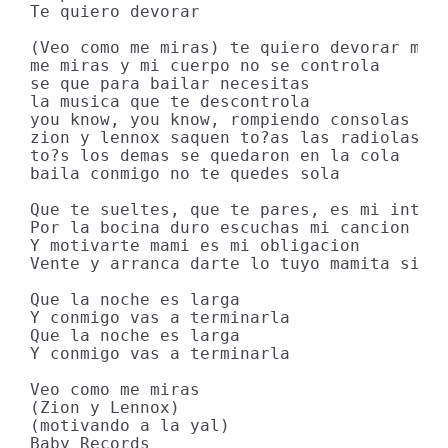
Te quiero devorar

(Veo como me miras) te quiero devorar mama
me miras y mi cuerpo no se controla

se que para bailar necesitas

la musica que te descontrola

you know, you know, rompiendo consolas

zion y lennox saquen to?as las radiolas

to?s los demas se quedaron en la cola

baila conmigo no te quedes sola

Que te sueltes, que te pares, es mi intenc
Por la bocina duro escuchas mi cancion

Y motivarte mami es mi obligacion

Vente y arranca darte lo tuyo mamita sin p
Que la noche es larga

Y conmigo vas a terminarla

Que la noche es larga

Y conmigo vas a terminarla

Veo como me miras

(Zion y Lennox)

(motivando a la yal)

Baby Records
