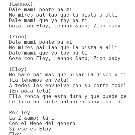
(Lennox)

Dale mami ponte pa mi

No mires pal lao que la pista a alli

Dale mami que yo toy pa ti

Goza con Eloy, Lennox &amp; Zion baby

(Zion)

Dale mami ponte pa mi

No mires pal lao que la pista a alli

Dale mami que yo toy pa ti

Goza con Eloy, Lennox &amp; Zion baby

(Eloy)

No hace na' mas que pisar la disco y mi co
(La tenemos en vela)

A todos los envuelve con su corte modeland
(En poca tela)

Ella ronca que esta dura y que puede pero 
Le tiro un corte palabreo suave pa' de aqu
Por ley

La Z &amp; la L

Con el Nene del genero

Si ese es Eloy

Eloy
