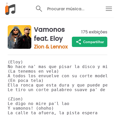
Procurar música...
Vamonos
175
exibições
feat. Eloy
Compartilhar
Zion & Lennox
(Eloy)

No hace na' mas que pisar la disco y mi co
(La tenemos en vela)

A todos los envuelve con su corte modeland
(En poca tela)

Ella ronca que esta dura y que puede pero 
Le tiro un corte palabreo suave pa' de aqu
(Zion)

Le digo no mire pa'l lao

Y vamonos! (ohoho)

La calle ta afuera, la pista espera
