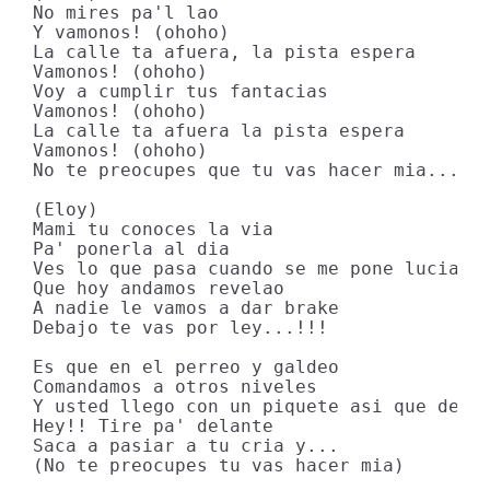
No mires pa'l lao

Y vamonos! (ohoho)

La calle ta afuera, la pista espera

Vamonos! (ohoho)

Voy a cumplir tus fantacias

Vamonos! (ohoho)

La calle ta afuera la pista espera

Vamonos! (ohoho)

No te preocupes que tu vas hacer mia...

(Eloy)

Mami tu conoces la via

Pa' ponerla al dia

Ves lo que pasa cuando se me pone lucia

Que hoy andamos revelao

A nadie le vamos a dar brake

Debajo te vas por ley...!!!

Es que en el perreo y galdeo

Comandamos a otros niveles

Y usted llego con un piquete asi que dele

Hey!! Tire pa' delante

Saca a pasiar a tu cria y...

(No te preocupes tu vas hacer mia)
