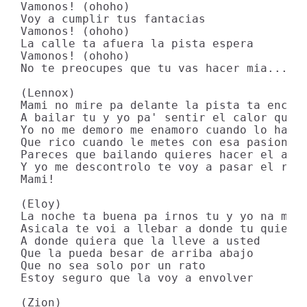
Vamonos! (ohoho)

Voy a cumplir tus fantacias

Vamonos! (ohoho)

La calle ta afuera la pista espera

Vamonos! (ohoho)

No te preocupes que tu vas hacer mia...

(Lennox)

Mami no mire pa delante la pista ta encend
A bailar tu y yo pa' sentir el calor que s
Yo no me demoro me enamoro cuando lo haces
Que rico cuando le metes con esa pasion

Pareces que bailando quieres hacer el amor
Y yo me descontrolo te voy a pasar el rolo
Mami!

(Eloy)

La noche ta buena pa irnos tu y yo na mas

Asicala te voi a llebar a donde tu quieras
A donde quiera que la lleve a usted

Que la pueda besar de arriba abajo

Que no sea solo por un rato

Estoy seguro que la voy a envolver

(Zion)
