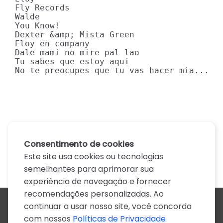
Fly Records

Walde

You Know!

Dexter &amp; Mista Green

Eloy en company

Dale mami no mire pal lao

Tu sabes que estoy aqui

No te preocupes que tu vas hacer mia...
Consentimento de cookies
Este site usa cookies ou tecnologias
semelhantes para aprimorar sua
experiência de navegação e fornecer
recomendações personalizadas. Ao
continuar a usar nosso site, você concorda
Todos os artistas
com nossos
Políticas de Privacidade
A
B
C
D
E
F
G
H
I
J
K
L
M