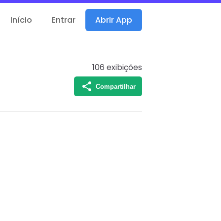
Início
Entrar
Abrir App
106
exibições
Compartilhar