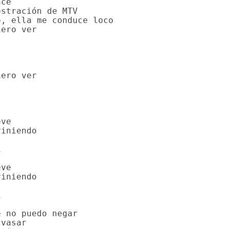
ce

stración de MTV

, ella me conduce loco

ero ver

ero ver

ve

iniendo



ve

iniendo



 no puedo negar

vasar
