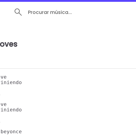
Procurar música...
oves
ve

iniendo



ve

iniendo



beyonce
