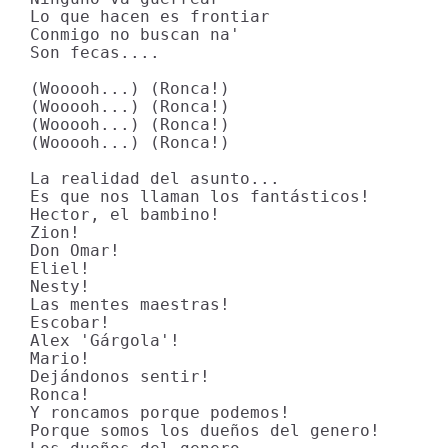
Lo que hacen es frontiar

Conmigo no buscan na'

Son fecas....

(Wooooh...) (Ronca!)

(Wooooh...) (Ronca!)

(Wooooh...) (Ronca!)

(Wooooh...) (Ronca!)

La realidad del asunto...

Es que nos llaman los fantásticos!

Hector, el bambino!

Zion!

Don Omar!

Eliel!

Nesty!

Las mentes maestras!

Escobar!

Alex 'Gárgola'!

Mario!

Dejándonos sentir!

Ronca!

Y roncamos porque podemos!

Porque somos los dueños del genero!
