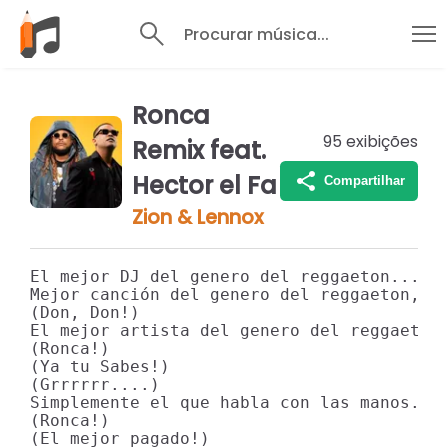
Procurar música...
Ronca
95
exibições
Remix feat.
Hector el Fa
Compartilhar
Zion & Lennox
El mejor DJ del genero del reggaeton...

Mejor canción del genero del reggaeton, "R
(Don, Don!)

El mejor artista del genero del reggaeton 
(Ronca!)

(Ya tu Sabes!)

(Grrrrrr....)

Simplemente el que habla con las manos...

(Ronca!)

(El mejor pagado!)
