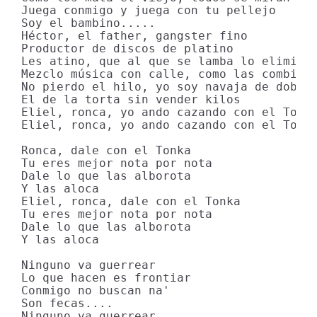
Juega conmigo y juega con tu pellejo

Soy el bambino.....

Héctor, el father, gangster fino

Productor de discos de platino

Les atino, que al que se lamba lo elimino

Mezclo música con calle, como las combino

No pierdo el hilo, yo soy navaja de doble-
El de la torta sin vender kilos

Eliel, ronca, yo ando cazando con el Tonka
Eliel, ronca, yo ando cazando con el Tonka
Ronca, dale con el Tonka

Tu eres mejor nota por nota

Dale lo que las alborota

Y las aloca

Eliel, ronca, dale con el Tonka

Tu eres mejor nota por nota

Dale lo que las alborota

Y las aloca

Ninguno va guerrear

Lo que hacen es frontiar

Conmigo no buscan na'

Son fecas....

Ninguno va guerrear
