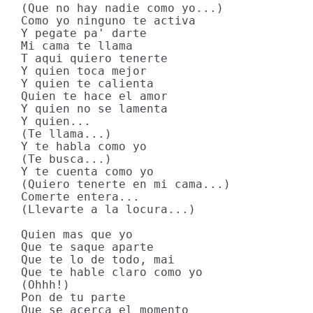
(Que no hay nadie como yo...)

Como yo ninguno te activa

Y pegate pa' darte

Mi cama te llama

T aqui quiero tenerte

Y quien toca mejor

Y quien te calienta

Quien te hace el amor

Y quien no se lamenta

Y quien...

(Te llama...)

Y te habla como yo

(Te busca...)

Y te cuenta como yo

(Quiero tenerte en mi cama...)

Comerte entera...

(Llevarte a la locura...)

Quien mas que yo

Que te saque aparte

Que te lo de todo, mai

Que te hable claro como yo

(Ohhh!)

Pon de tu parte

Que se acerca el momento
