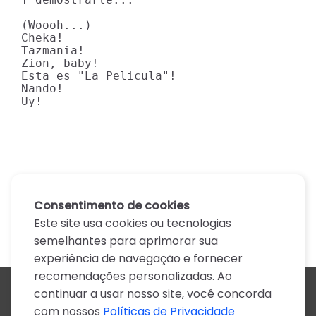
(Woooh...)

Cheka!

Tazmania!

Zion, baby!

Esta es "La Pelicula"!

Nando!

Uy!
Consentimento de cookies
Este site usa cookies ou tecnologias
semelhantes para aprimorar sua
experiência de navegação e fornecer
recomendações personalizadas. Ao
continuar a usar nosso site, você concorda
Todos os artistas
com nossos
Políticas de Privacidade
A
B
C
D
E
F
G
H
I
J
K
L
M