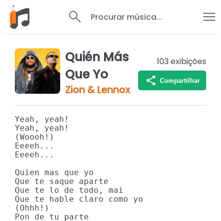
Procurar música...
Quién Más
103
exibições
Que Yo
Compartilhar
Zion & Lennox
Yeah, yeah!

Yeah, yeah!

(Woooh!)

Eeeeh...

Eeeeh...

Quien mas que yo

Que te saque aparte

Que te lo de todo, mai

Que te hable claro como yo

(Ohhh!)

Pon de tu parte
