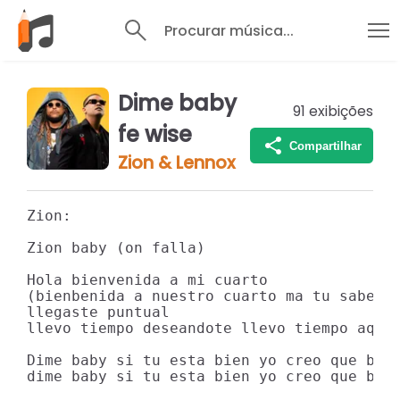
Procurar música...
Dime baby
91
exibições
fe wise
Compartilhar
Zion & Lennox
Zion:

Zion baby (on falla)

Hola bienvenida a mi cuarto

(bienbenida a nuestro cuarto ma tu sabe co
llegaste puntual

llevo tiempo deseandote llevo tiempo aqui

Dime baby si tu esta bien yo creo que baby
dime baby si tu esta bien yo creo que baby