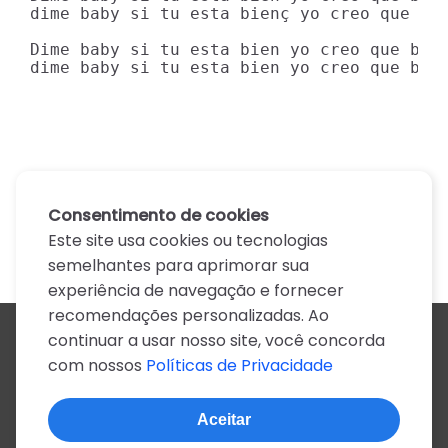
dime baby si tu esta bienç yo creo que bab
Dime baby si tu esta bien yo creo que baby
dime baby si tu esta bien yo creo que bab
Consentimento de cookies
Este site usa cookies ou tecnologias
semelhantes para aprimorar sua
experiência de navegação e fornecer
recomendações personalizadas. Ao
continuar a usar nosso site, você concorda
Todos os artistas
com nossos
Políticas de Privacidade
A
B
C
D
E
F
G
H
I
J
K
L
M
N
O
P
Q
R
S
T
U
V
W
X
Y
Z
0-9
Aceitar