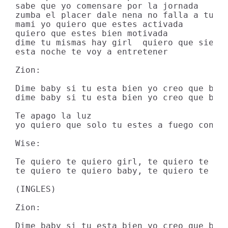
sabe que yo comensare por la jornada

zumba el placer dale nena no falla a tus p
mami yo quiero que estes activada

quiero que estes bien motivada

dime tu mismas hay girl  quiero que sienta
esta noche te voy a entretener

Zion:

Dime baby si tu esta bien yo creo que baby
dime baby si tu esta bien yo creo que baby
Te apago la luz

yo quiero que solo tu estes a fuego con mi
Wise:

Te quiero te quiero girl, te quiero te qui
te quiero te quiero baby, te quiero te qui
(INGLES)

Zion:

Dime baby si tu esta bien yo creo que baby