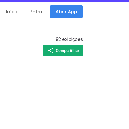
Início
Entrar
Abrir App
92
exibições
Compartilhar