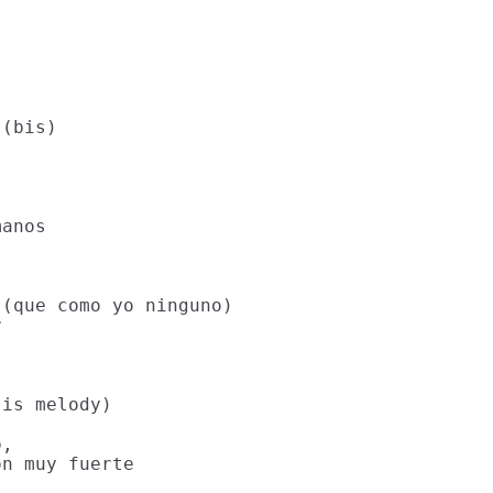
(bis)

anos

(que como yo ninguno)



is melody)

,

n muy fuerte
