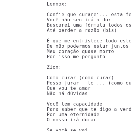
Lennox:

Confie que curarei... esta fe
Você não sentirá a dor

Buscarei uma fórmula todos os
Até perder a razão (bis)

É que me entristece todo este
De não podermos estar juntos

Meu coração quase morto

Por isso me pergunto

Zion:

Como curar (como curar)

Posso jurar - te ... (como eu
Que vou te amar

Não há dúvidas

Você tem capacidade

Para saber que te digo a verd
Por uma eternidade

O nosso irá durar

Se você se vai
