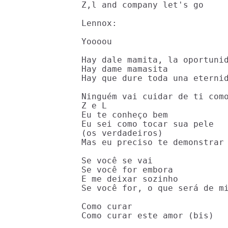
Z,l and company let's go

Lennox:

Yoooou

Hay dale mamita, la oportunid
Hay dame mamasita

Hay que dure toda una eternid
Ninguém vai cuidar de ti como
Z e L

Eu te conheço bem

Eu sei como tocar sua pele

(os verdadeiros)

Mas eu preciso te demonstrar 
Se você se vai

Se você for embora

E me deixar sozinho

Se você for, o que será de mi
Como curar

Como curar este amor (bis)
