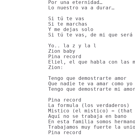
Por una eternidad…

Lo nuestro va a durar…

Si tú te vas

Si te marchas

Y me dejas solo

Si tú te vas, de mi que será 
Yo.. la z y la l

Zion baby

Pina record

Eliel, el que habla con las m
Zion:

Tengo que demostrarte amor

Que nadie te va amar como yo 
Tengo que demostrarte mi amor
Pina record

La formula (los verdaderos)

Mistico (el mistico) = (that 
Aquí no se trabaja en bano

En esta familia somos hermano
Trabajamos muy fuerte la unio
Pina record
