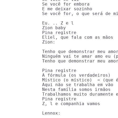
Se você for embora

E me deixar sozinho

Se você for, o que será de mi
Eu. .. Z e l

Zion baby

Pina registre

Eliel, que fala com as mãos

Zion:

Tenho que demonstrar meu amor
Ninguém vai te amar amo eu (p
Tenho que demonstrar meu amor
Pina registre

A fórmula (os verdadeiros)

Místico (o místico)  = (que é
Aqui não se trabalha em vão

Nesta família somos irmãos

Trabalhamos muito duramente e
Pina registre

Z, l e companhia vamos

Lennox:
