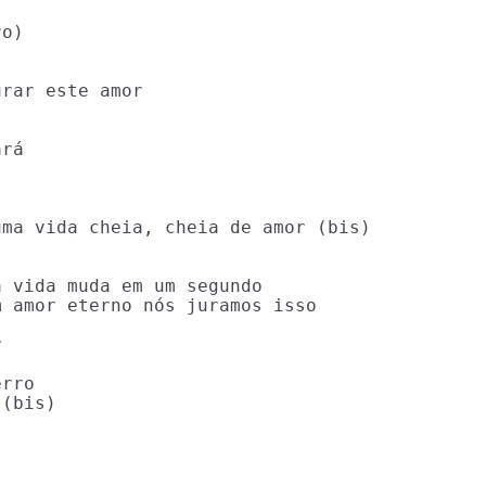
o)

rar este amor

rá

ma vida cheia, cheia de amor (bis)

 vida muda em um segundo

 amor eterno nós juramos isso



rro

(bis)
