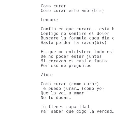
Como curar

Como curar este amor(bis)

Lennox:

Confia en que curare.. esta h
Contigo no sentire el dolor

Buscare la formula cada dia c
Hasta perder la razon(bis)

Es que me entristece todo est
De no poder estar juntos

Mi corazon es casi difunto

Por eso me preguntoo

Zion:

Como curar (como curar)

Te puedo jurar… (como yo)

Que la voi a amar

No lo dudas…

Tu tienes capacidad

Pa' saber que digo la verdad…