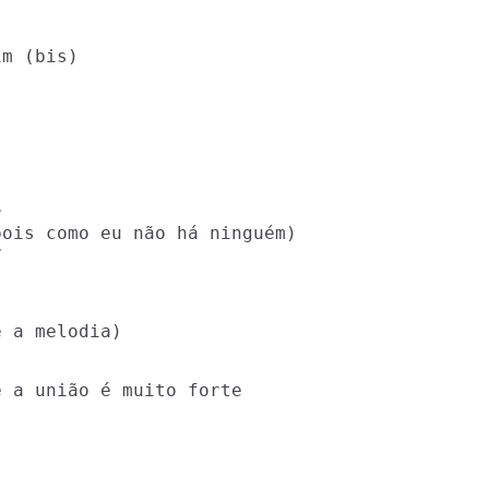
m (bis)



ois como eu não há ninguém)



 a melodia)

 a união é muito forte
