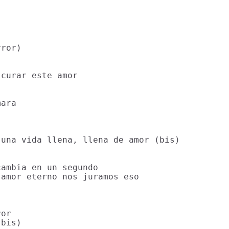
ror)

curar este amor

ara

una vida llena, llena de amor (bis)

ambia en un segundo

amor eterno nos juramos eso

or

bis)
