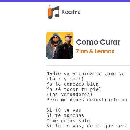
Como Curar
Zion & Lennox
Nadie va a cuidarte como yo

(la z y la l)

Yo te conozco bien

Yo sé tocar tu piel

(los verdaderos)

Pero me debes demostrarte mi 
Si tú te vas

Si te marchas

Y me dejas solo

Si tú te vas, de mi que será 