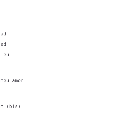
ad

ad

 eu

meu amor

m (bis)
