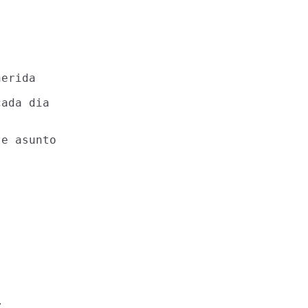
erida

ada dia

e asunto


