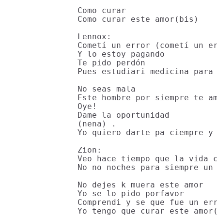
Como curar

Como curar este amor(bis)

Lennox:

Cometí un error (cometí un er
Y lo estoy pagando

Te pido perdón

Pues estudiari medicina para 
No seas mala

Este hombre por siempre te am
Oye!

Dame la oportunidad

(nena) .

Yo quiero darte pa ciempre y 
Zion:

Veo hace tiempo que la vida c
No no noches para siempre un 
No dejes k muera este amor

Yo se lo pido porfavor

Comprendi y se que fue un err
Yo tengo que curar este amor(