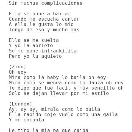
Sin muchas complicaciones

Ella se pone a bailar

Cuando me escucha cantar

A ella le gusta lo mio

Tengo de eso y mucho mas

Ella se me suelta

Y yo la aprieto

Se me pone intrankilita

Pero yo la aquieto

(Zion)

Oh eoy

Mira como la baby lo baila oh eoy

Mira como se menea como lo danza oh eoy

Te digo que fue facil y muy sencillo oh eo
Solo se dejan llevar por mi estilo

(Lennox)

Ay, ay ay, mirala como lo baila

Ella rapido coje vuelo como una gaila

Y me encanta

Le tiro la mia pa que caiga
