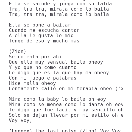
Ella se sacude y juega con su falda

Tra, tra tra, mirala como lo baila

Tra, tra tra, mirala como lo baila

Ella se pone a bailar

Cuando me escucha cantar

A ella le gusta lo mio

Tengo de eso y mucho mas

(Zion)

Se comenta por ahi

Que ella muy sensual baila oheoy

Y yo que no como cuanto

Le digo que es la que hay ma oheoy

Con mi juego e palabras

Hice malla oheoy

Lentamente calló en mi terapia oheo ('x 2'
Mira como la baby lo baila oh eoy

Mira como se menea como lo danza oh eoy

Te digo que fue facil y muy sencillo oh eo
Solo se dejan llevar por mi estilo oh eoy 
Voy voy,

(Lennox) The last noise (Zion) Voy Voy
