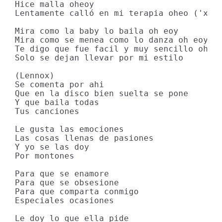
Hice malla oheoy

Lentamente calló en mi terapia oheo ('x 2'
Mira como la baby lo baila oh eoy

Mira como se menea como lo danza oh eoy

Te digo que fue facil y muy sencillo oh eo
Solo se dejan llevar por mi estilo

(Lennox)

Se comenta por ahi

Que en la disco bien suelta se pone

Y que baila todas

Tus canciones

Le gusta las emociones

Las cosas llenas de pasiones

Y yo se las doy

Por montones

Para que se enamore

Para que se obsesione

Para que comparta conmigo

Especiales ocasiones

Le doy lo que ella pide
