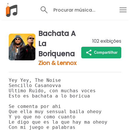
Procurar música...
Bachata A
102
exibições
La
Boriquena
Compartilhar
Zion & Lennox
Yey Yey, The Noise

Sencillo Casanovva

Ultimo Ruido, con muchas voces

Esto es bachata a lo boricua

Se comenta por ahi

Que ella muy sensual baila oheoy

Y yo que no como cuanto

Le digo que es la que hay ma oheoy

Con mi juego e palabras
