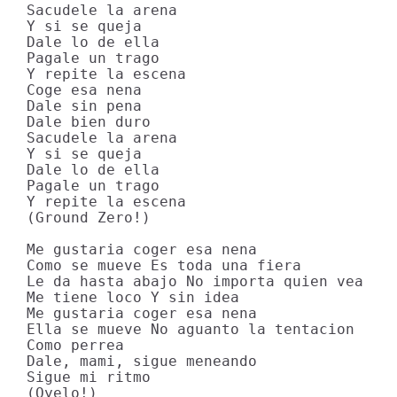
Sacudele la arena

Y si se queja

Dale lo de ella

Pagale un trago

Y repite la escena

Coge esa nena

Dale sin pena

Dale bien duro

Sacudele la arena

Y si se queja

Dale lo de ella

Pagale un trago

Y repite la escena

(Ground Zero!)

Me gustaria coger esa nena

Como se mueve Es toda una fiera

Le da hasta abajo No importa quien vea

Me tiene loco Y sin idea

Me gustaria coger esa nena

Ella se mueve No aguanto la tentacion

Como perrea

Dale, mami, sigue meneando

Sigue mi ritmo

(Oyelo!)
