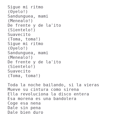
Sigue mi ritmo

(Oyelo!)

Sandunguea, mami

(Menealo!)

De frente y de la'ito

(Sientelo!)

Suavecito

(Toma, toma!)

Sigue mi ritmo

(Oyelo!)

Sandunguea, mami

(Menealo!)

De frente y de la'ito

(Sientelo!)

Suavecito

(Toma, toma!)

Toda la noche bailando, si la vieras

Mueve su cintura como sirena

Ella revoluciona la disco entera

Esa morena es una bandolera

Coge esa nena

Dale sin pena

Dale bien duro
