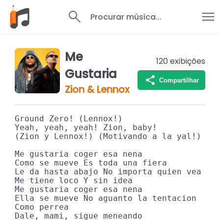
Procurar música...
Me
120
exibições
Gustaria
Compartilhar
Zion & Lennox
Ground Zero! (Lennox!)

Yeah, yeah, yeah! Zion, baby!

(Zion y Lennox!) (Motivando a la yal!) (Gr
Me gustaria coger esa nena

Como se mueve Es toda una fiera

Le da hasta abajo No importa quien vea

Me tiene loco Y sin idea

Me gustaria coger esa nena

Ella se mueve No aguanto la tentacion

Como perrea

Dale, mami, sigue meneando
