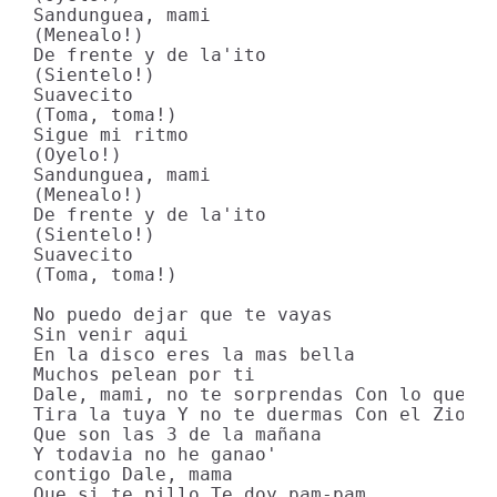
Sandunguea, mami

(Menealo!)

De frente y de la'ito

(Sientelo!)

Suavecito

(Toma, toma!)

Sigue mi ritmo

(Oyelo!)

Sandunguea, mami

(Menealo!)

De frente y de la'ito

(Sientelo!)

Suavecito

(Toma, toma!)

No puedo dejar que te vayas

Sin venir aqui

En la disco eres la mas bella

Muchos pelean por ti

Dale, mami, no te sorprendas Con lo que te
Tira la tuya Y no te duermas Con el Zion, 
Que son las 3 de la mañana

Y todavia no he ganao'

contigo Dale, mama

Que si te pillo Te doy pam-pam
