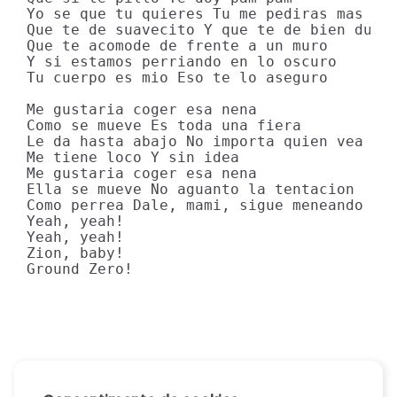
Yo se que tu quieres Tu me pediras mas

Que te de suavecito Y que te de bien duro

Que te acomode de frente a un muro

Y si estamos perriando en lo oscuro

Tu cuerpo es mio Eso te lo aseguro

Me gustaria coger esa nena

Como se mueve Es toda una fiera

Le da hasta abajo No importa quien vea

Me tiene loco Y sin idea

Me gustaria coger esa nena

Ella se mueve No aguanto la tentacion

Como perrea Dale, mami, sigue meneando

Yeah, yeah!

Yeah, yeah!

Zion, baby!

Ground Zero!