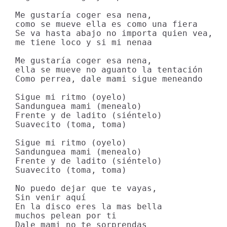
Me gustaría coger esa nena,

como se mueve ella es como una fiera

Se va hasta abajo no importa quien vea,

me tiene loco y si mi nenaa

Me gustaría coger esa nena,

ella se mueve no aguanto la tentación

Como perrea, dale mami sigue meneando

Sigue mi ritmo (oyelo)

Sandunguea mami (menealo)

Frente y de ladito (siéntelo)

Suavecito (toma, toma)

Sigue mi ritmo (oyelo)

Sandunguea mami (menealo)

Frente y de ladito (siéntelo)

Suavecito (toma, toma)

No puedo dejar que te vayas,

Sin venir aquí

En la disco eres la mas bella

muchos pelean por ti

Dale mami no te sorprendas
