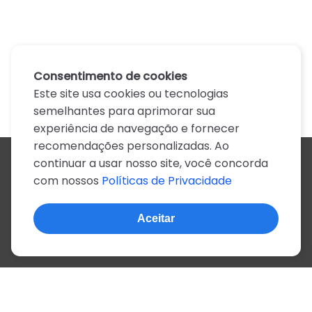
Consentimento de cookies
Este site usa cookies ou tecnologias
semelhantes para aprimorar sua
experiência de navegação e fornecer
recomendações personalizadas. Ao
continuar a usar nosso site, você concorda
Todos os artistas
com nossos
Políticas de Privacidade
A
B
C
D
E
F
G
H
I
J
K
L
M
N
O
P
Q
R
S
T
U
V
W
X
Y
Z
0-9
Aceitar
© 2022, mais de 2 milhões de cifras e letras
Sobre o site
Privacidade