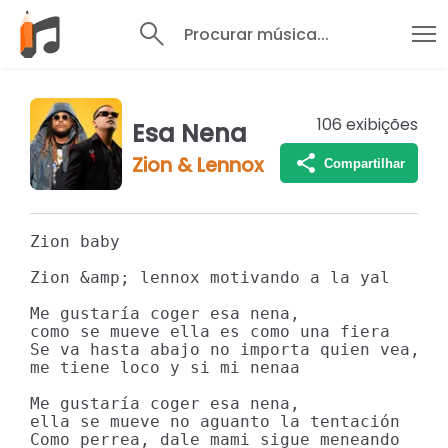
Procurar música...
106
exibições
Esa Nena
Zion & Lennox
Compartilhar
Zion baby

Zion &amp; lennox motivando a la yal

Me gustaría coger esa nena,

como se mueve ella es como una fiera

Se va hasta abajo no importa quien vea,

me tiene loco y si mi nenaa

Me gustaría coger esa nena,

ella se mueve no aguanto la tentación

Como perrea, dale mami sigue meneando
