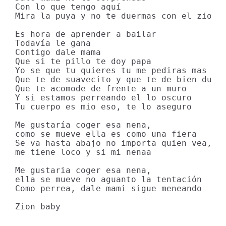
Con lo que tengo aquí

Mira la puya y no te duermas con el zion b
Es hora de aprender a bailar

Todavía le gana

Contigo dale mama

Que si te pillo te doy papa

Yo se que tu quieres tu me pediras mas

Que te de suavecito y que te de bien duro

Que te acomode de frente a un muro

Y si estamos perreando el lo oscuro

Tu cuerpo es mio eso, te lo aseguro

Me gustaría coger esa nena,

como se mueve ella es como una fiera

Se va hasta abajo no importa quien vea,

me tiene loco y si mi nenaa

Me gustaria coger esa nena,

ella se mueve no aguanto la tentación

Como perrea, dale mami sigue meneando

Zion baby