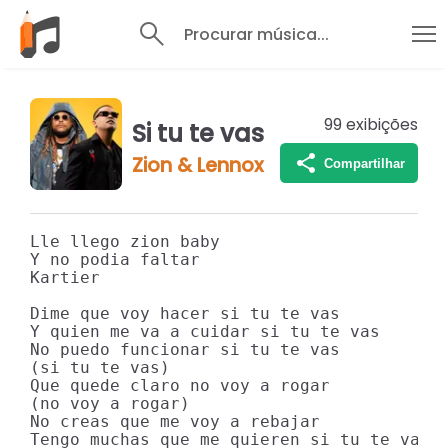
Procurar música...
99
exibições
Si tu te vas
Zion & Lennox
Compartilhar
Lle llego zion baby

Y no podia faltar

Kartier

Dime que voy hacer si tu te vas

Y quien me va a cuidar si tu te vas

No puedo funcionar si tu te vas

(si tu te vas)

Que quede claro no voy a rogar

(no voy a rogar)

No creas que me voy a rebajar

Tengo muchas que me quieren si tu te vas
