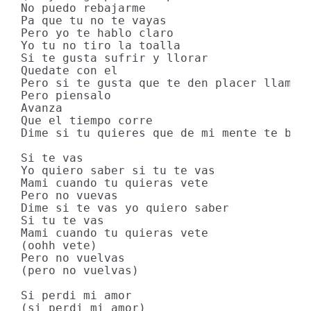
No puedo rebajarme

Pa que tu no te vayas

Pero yo te hablo claro

Yo tu no tiro la toalla

Si te gusta sufrir y llorar

Quedate con el

Pero si te gusta que te den placer llama a
Pero piensalo

Avanza

Que el tiempo corre

Dime si tu quieres que de mi mente te borr
Si te vas

Yo quiero saber si tu te vas

Mami cuando tu quieras vete

Pero no vuevas

Dime si te vas yo quiero saber

Si tu te vas

Mami cuando tu quieras vete

(oohh vete)

Pero no vuelvas

(pero no vuelvas)

Si perdi mi amor

(si perdi mi amor)
