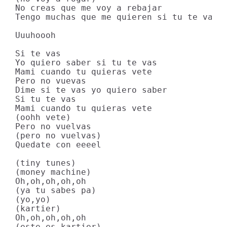
No creas que me voy a rebajar

Tengo muchas que me quieren si tu te vas

Uuuhoooh

Si te vas

Yo quiero saber si tu te vas

Mami cuando tu quieras vete

Pero no vuevas

Dime si te vas yo quiero saber

Si tu te vas

Mami cuando tu quieras vete

(oohh vete)

Pero no vuelvas

(pero no vuelvas)

Quedate con eeeel

(tiny tunes)

(money machine)

Oh,oh,oh,oh,oh

(ya tu sabes pa)

(yo,yo)

(kartier)

Oh,oh,oh,oh,oh

(este es kartier)
