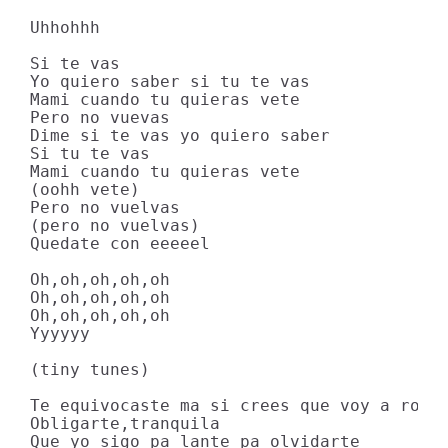
Uhhohhh

Si te vas

Yo quiero saber si tu te vas

Mami cuando tu quieras vete

Pero no vuevas

Dime si te vas yo quiero saber

Si tu te vas

Mami cuando tu quieras vete

(oohh vete)

Pero no vuelvas

(pero no vuelvas)

Quedate con eeeeel

Oh,oh,oh,oh,oh

Oh,oh,oh,oh,oh

Oh,oh,oh,oh,oh

Yyyyyy

(tiny tunes)

Te equivocaste ma si crees que voy a rogar
Obligarte,tranquila

Que yo sigo pa lante pa olvidarte
