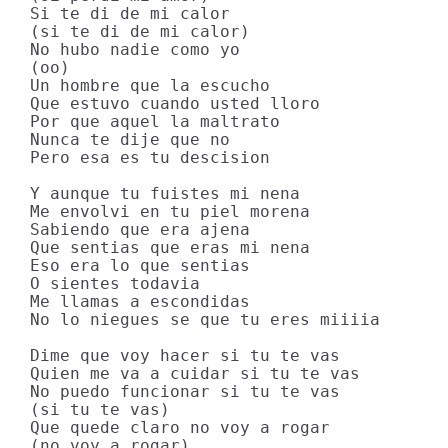
Si te di de mi calor

(si te di de mi calor)

No hubo nadie como yo

(oo)

Un hombre que la escucho

Que estuvo cuando usted lloro

Por que aquel la maltrato

Nunca te dije que no

Pero esa es tu descision

Y aunque tu fuistes mi nena

Me envolvi en tu piel morena

Sabiendo que era ajena

Que sentias que eras mi nena

Eso era lo que sentias

O sientes todavia

Me llamas a escondidas

No lo niegues se que tu eres miiiia

Dime que voy hacer si tu te vas

Quien me va a cuidar si tu te vas

No puedo funcionar si tu te vas

(si tu te vas)

Que quede claro no voy a rogar

(no voy a rogar)
