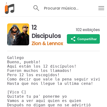
Procurar música...
12
102
exibições
Discipulos
Compartilhar
Zion & Lennox
Gallego

Bueno, pueblo!

Aquí están los 12 discípulos!

Fueron muchos los llamados!

Pero 12 los escogidos!

Como decir que vale la pena seguir viviend
Hasta que nos llegue la ultima cena!

[Vico C]

Quitate tu pa' ponerme yo

Vamos a ver aquí quien es quien

Después no digan que no se advirtió
