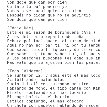
Son doce que dan por cien

Quitate tu pa' ponerme yo

Vamos a ver aquí quien es quien

Después no digan que no se advirtió

Son doce que dan por cien

[Eddie Dee]

Esta es mi sazón de borinqueña (Aja!)

A los del torro repartiendo leña

Échate pal lao' que es el turno de mi desc
Aquí no hay na' pa' ti, ni pa' tu lengua l
Que sabes tu de liriquear y de tirar con f
Que sabes tu, tu no sabes na', el que sabe
A los buscones buscones les daño sus inten
Mas vale que se ajusten bien los pantalone
[Tego Calderon]

Se juntaron 12, y aquí esta el mas loco de
Acribillando, matándolos

Sucio difícil con tu combo me tiro

Hablando de mono, el tipo canta con King K
Míralo fronteando del mas locario

El coge-bofeta' del barrio

Estilos copiando, el mas cáscara

Un chota con papeles hablando de mascaras
