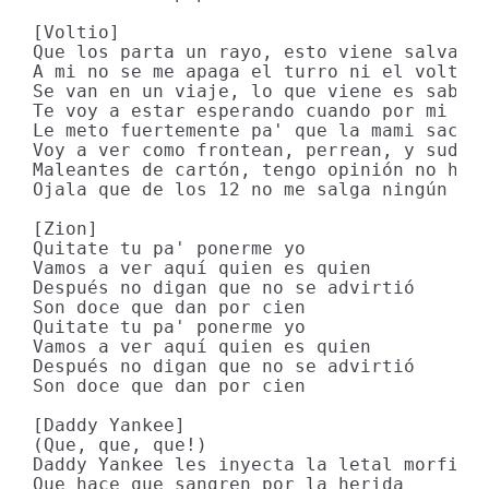
[Voltio]

Que los parta un rayo, esto viene salvaje

A mi no se me apaga el turro ni el voltaje
Se van en un viaje, lo que viene es sabota
Te voy a estar esperando cuando por mi zon
Le meto fuertemente pa' que la mami sacuda
Voy a ver como frontean, perrean, y sudan

Maleantes de cartón, tengo opinión no hay 
Ojala que de los 12 no me salga ningún Jud
[Zion]

Quitate tu pa' ponerme yo

Vamos a ver aquí quien es quien

Después no digan que no se advirtió

Son doce que dan por cien

Quitate tu pa' ponerme yo

Vamos a ver aquí quien es quien

Después no digan que no se advirtió

Son doce que dan por cien

[Daddy Yankee]

(Que, que, que!)

Daddy Yankee les inyecta la letal morfina

Que hace que sangren por la herida
