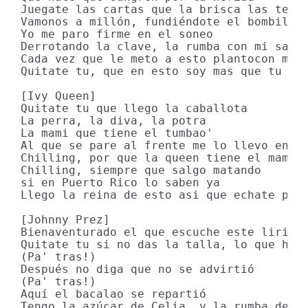
Juegate las cartas que la brisca las tengo
Vamonos a millón, fundiéndote el bombillon
Yo me paro firme en el soneo

Derrotando la clave, la rumba con mi sandu
Cada vez que le meto a esto plantocon mi a
Quitate tu, que en esto soy mas que tu

[Ivy Queen]

Quitate tu que llego la caballota

La perra, la diva, la potra

La mami que tiene el tumbao'

Al que se pare al frente me lo llevo enred
Chilling, por que la queen tiene el mambo 
Chilling, siempre que salgo matando

si en Puerto Rico lo saben ya

Llego la reina de esto asi que echate pa'c
[Johnny Prez]

Bienaventurado el que escuche este lirique
Quitate tu si no das la talla, lo que hay 
(Pa' tras!)

Después no diga que no se advirtió

(Pa' tras!)

Aquí el bacalao se repartió

Tengo la azúcar de Celia, y la rumba de Ti