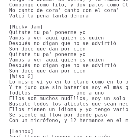
Compongo como Tito, y doy palos como Cleme
No canto de cora' canto con el cora'

Valió la pena tanta demora

[Nicky Jam]

Quitate tu pa' ponerme yo

Vamos a ver aquí quien es quien

Después no digan que no se advirtió

Son doce que dan por cien

Quitate tu pa' ponerme yo

Vamos a ver aquí quien es quien

Después no digan que no se advirtió

Son doce que dan por cien

[Wiso G]

Lo mismo vi yo en lo claro como en lo oscu
Y te juro que sin baterías soy el más que 
Toditos _____________ uno a uno

Ellos son muchos nudillos, soy un solo nud
Buscate todos los alicates que sean necesa
Ellos tienen un idioma y yo tengo varios

Se siente mi flow por donde paso

Con un micrófono, y 12 hermanos en el mism
[Lennox]

Aquí llego el Lennox con su sazón
