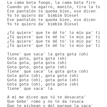
La cama bota fuego, la cama bota fire

Cuando yo la agarro, manito, tira la toall
Ese pantalón te queda bien, eso dicen

Yo te quiero da' bimbím Diesel

Ese pantalón te queda bien, eso dicen

Yo te quiero da' bimbím Diesel

¿Tú quiere' que te dé to' lo mío pa' ti?

¿Tú quiere' que te dé to' lo mío pa' ti?

¿Tú quiere' que te dé to' lo mío pa' ti?

¿Tú quiere' que te dé to' lo mío pa' ti?

Tiene' que saca' la gota gota (oh)

Gota gota, gota gota (oh)

Gota gota, gota gota (oh)

Gota gota, gota gota (oh)

Tiene' que saca' la gota gota (oh)

Gota gota (oh), gota gota (oh)

Gota gota (oh), gota gota (oh)

Gota gota (oh), gota gota (oh)

Tiene' que saca' la

A mí me dicen que tú te desacata'

Que bebe' romo y no te da resaca

Que te pichean y del parque la saca'
