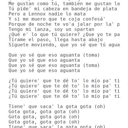
Me gustan como tú, también me gustan las f
Tú pide' mi cabeza en bandeja de plata

Pero a Lennox nadie lo mata

Y si me muero que te coja confesá'

Porque de noche te vo'a jalar por la' pata
Tengo mi lanza, soy un spartan

¿Qué e' lo que tú quiere? ¿Que yo te parta
Tírame el paso, llega hasta abajo

Síguete moviendo, que yo sé que tú aguanta
Que yo sé que eso aguanta (toma)

Que yo sé que eso aguanta

Que yo sé que eso aguanta (toma)

Que yo sé que eso aguanta

¿Tú quiere' que te dé to' lo mío pa' ti? (
¿Tú quiere' que te dé to' lo mío pa' ti? (
¿Tú quiere' que te dé to' lo mío pa' ti?

¿Tú quiere' que te dé to' lo mío pa' ti?

Tiene' que saca' la gota gota (oh)

Gota gota, gota gota (oh)

Gota gota, gota gota (oh)

Gota gota, gota gota (oh)

Tiene' que saca' la gota gota (oh)
