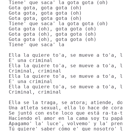
Tiene' que saca' la gota gota (oh)

Gota gota, gota gota (oh)

Gota gota, gota gota (oh)

Gota gota, gota gota (oh)

Tiene' quе saca' la gota gota (oh)

Gota gota (oh), gota gota (oh)

Gota gota (oh), gota gota (oh)

Gota gota (oh), gota gota (oh)

Tiene' que saca' la

Ella la quiеre to'a, se mueve a to'a, la t
E' una criminal

Ella la quiere to'a, se mueve a to'a, la t
Criminal, criminal

Ella la quiere to'a, se mueve a to'a, la t
E' una criminal

Ella la quiere to'a, se mueve a to'a, la t
Criminal, criminal

Ella se la traga, se atora; atiende, docto
Una atleta sexual, ella lo hace de cora

Se juntó con este loco que está ra-ta-tá

Haciendo el amor en la cama soy tu papá

Apagamo' la' luce', volvemo' y la' prendem
Tú quiere' saber cómo e' que nosotro' lo h