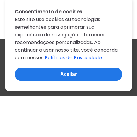
Consentimento de cookies
Este site usa cookies ou tecnologias
semelhantes para aprimorar sua
experiência de navegação e fornecer
recomendações personalizadas. Ao
continuar a usar nosso site, você concorda
Todos os artistas
com nossos
Políticas de Privacidade
A
B
C
D
E
F
G
H
I
J
K
L
M
N
O
P
Q
R
S
T
U
V
W
X
Y
Z
0-9
Aceitar
© 2022, mais de 2 milhões de cifras e letras
Sobre o site
Privacidade
Termos de uso
Português
Inglês