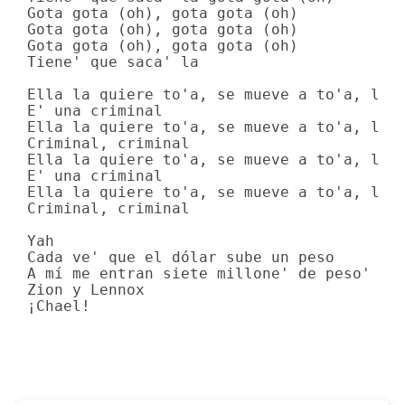
Gota gota (oh), gota gota (oh)

Gota gota (oh), gota gota (oh)

Gota gota (oh), gota gota (oh)

Tiene' que saca' la

Ella la quiere to'a, se mueve a to'a, la t
E' una criminal

Ella la quiere to'a, se mueve a to'a, la t
Criminal, criminal

Ella la quiere to'a, se mueve a to'a, la t
E' una criminal

Ella la quiere to'a, se mueve a to'a, la t
Criminal, criminal

Yah

Cada ve' que el dólar sube un peso

A mí me entran siete millone' de peso'

Zion y Lennox

¡Chael!