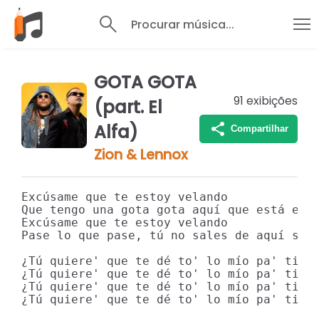
Procurar música...
GOTA GOTA
91
exibições
(part. El
Alfa)
Compartilhar
Zion & Lennox
Excúsame que te estoy velando

Que tengo una gota gota aquí que está espe
Excúsame que te estoy velando

Pase lo que pase, tú no sales de aquí sin 
¿Tú quiere' que te dé to' lo mío pa' ti? (
¿Tú quiere' que te dé to' lo mío pa' ti? (
¿Tú quiere' que te dé to' lo mío pa' ti?

¿Tú quiere' que te dé to' lo mío pa' ti?
