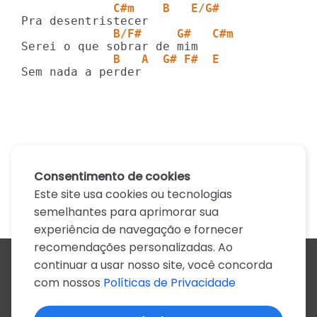
             C#m    B   E/G#
             B/F#     G#   C#m
             B   A  G# F#  E
Sem nada a perder
Consentimento de cookies
Este site usa cookies ou tecnologias
semelhantes para aprimorar sua
experiência de navegação e fornecer
recomendações personalizadas. Ao
continuar a usar nosso site, você concorda
Todos os artistas
com nossos
Políticas de Privacidade
A
B
C
D
E
F
G
H
I
J
K
L
M
N
O
P
Q
R
S
T
U
V
W
X
Y