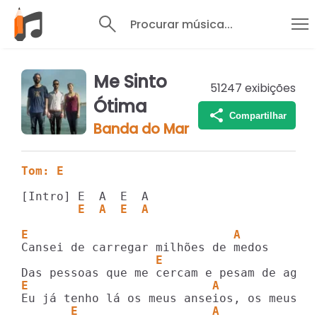
Procurar música...
Me Sinto
51247
exibições
Ótima
Compartilhar
Banda do Mar
Tom: E
        E  A  E  A
E                             A
                   E                    A
E                          A
       E                   A