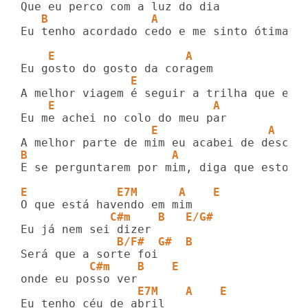
   B               A                     
Eu tenho acordado cedo e me sinto ótima

    E                   A
                E                        
    E                       A
                   E                A
B                     A                  
E se perguntarem por mim, diga que estou ó
E             E7M      A    E 
             C#m    B   E/G#
              B/F#  G#  B
          C#m    B    E
                 E7M    A    E 